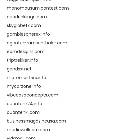
monomousumicontest.com
deadricklingo.com
skyglobefx.com
gamblespherex.info
agentur-ramsenthaler.com
eomdesigns.com
triptrekker.info
gendxxi.net
motomasters.info
mycarzone.info
vibecasaconcepts.com
quantum24.info
quantenki.com
businessmagazineusa.com
medicwellcare.com
vidsmall.com