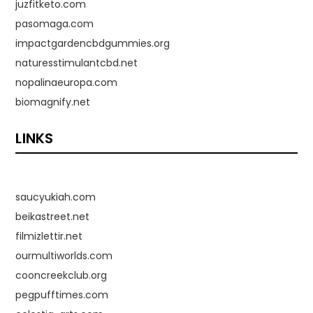
juzfitketo.com
pasomaga.com
impactgardencbdgummies.org
naturesstimulantcbd.net
nopalinaeuropa.com
biomagnify.net
LINKS
saucyukiah.com
beikastreet.net
filmizlettir.net
ourmultiworlds.com
cooncreekclub.org
pegpufftimes.com