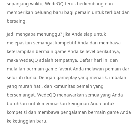
sepanjang waktu, WedeQQ terus berkembang dan
memberikan peluang baru bagi pemain untuk terlibat dan
bersaing.
Jadi mengapa menunggu? Jika Anda siap untuk
melepaskan semangat kompetitif Anda dan membawa
keterampilan bermain game Anda ke level berikutnya,
maka WedeQQ adalah tempatnya. Daftar hari ini dan
mulailah bermain game favorit Anda melawan pemain dari
seluruh dunia. Dengan gameplay yang menarik, imbalan
yang murah hati, dan komunitas pemain yang
bersemangat, WedeQQ menawarkan semua yang Anda
butuhkan untuk memuaskan keinginan Anda untuk
kompetisi dan membawa pengalaman bermain game Anda
ke ketinggian baru.