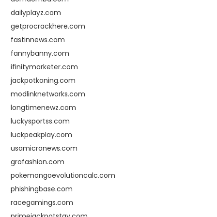
dailyplayz.com
getprocrackhere.com
fastinnews.com
fannybanny.com
ifinitymarketer.com
jackpotkoning.com
modlinknetworks.com
longtimenewz.com
luckysportss.com
luckpeakplay.com
usamicronews.com
grofashion.com
pokemongoevolutioncalc.com
phishingbase.com
racegamings.com
primejackpotstay.com