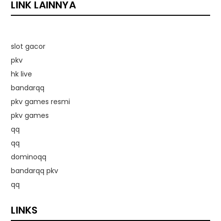
LINK LAINNYA
slot gacor
pkv
hk live
bandarqq
pkv games resmi
pkv games
qq
qq
dominoqq
bandarqq pkv
qq
LINKS