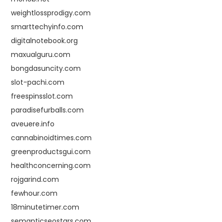
weightlossprodigy.com
smarttechyinfo.com
digitalnotebook.org
maxualguru.com
bongdasuncity.com
slot-pachi.com
freespinsslot.com
paradisefurballs.com
aveuere.info
cannabinoidtimes.com
greenproductsgui.com
healthconcerning.com
rojgarind.com
fewhour.com
18minutetimer.com
semanticseostars.com