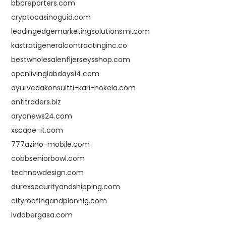
bbcreporters.com
cryptocasinoguid.com
leadingedgemarketingsolutionsmi.com
kastratigeneralcontractinginc.co
bestwholesalenfljerseysshop.com
openlivinglabdays14.com
ayurvedakonsultti-kari-nokela.com
antitraders.biz
aryanews24.com
xscape-it.com
777azino-mobile.com
cobbseniorbowl.com
technowdesign.com
durexsecurityandshipping.com
cityroofingandplannig.com
ivdabergasa.com