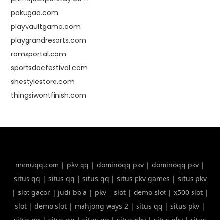
pokugaa.com
playvaultgame.com
playgrandresorts.com
romsportal.com
sportsdocfestival.com
shestylestore.com
thingsiwontfinish.com
menuqq.com
|
pkv qq
|
dominoqq pkv
|
dominoqq pkv
|
situs qq
|
situs qq
|
situs qq
|
situs pkv games
|
situs pkv
|
slot gacor
|
judi bola
|
pkv
|
slot
|
demo slot
|
x500 slot
|
slot
|
demo slot
|
mahjong ways 2
|
situs qq
|
situs pkv
|
situs qq
|
situs qq
|
situs qq
|
situs pkv
|
situs pkv
|
situs