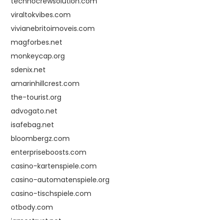
technocrewsolution.com
viraltokvibes.com
vivianebritoimoveis.com
magforbes.net
monkeycap.org
sdenix.net
amarinhillcrest.com
the-tourist.org
advogato.net
isafebag.net
bloombergz.com
enterpriseboosts.com
casino-kartenspiele.com
casino-automatenspiele.org
casino-tischspiele.com
otbody.com