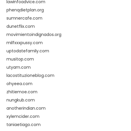
lawinfoadvice.com
phenqdietplan.org
sumnercafe.com
dunetflix.com
movimientoindignados.org
milfxxxpussy.com
uptodatefamily.com
musitop.com
utyam.com
lacostituzioneblog.com
ohyeea.com
zhitiemoe.com
nungkub.com
anotherindian.com
xylemcider.com
taniaetiago.com