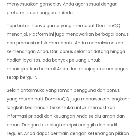
menyesuaikan gameplay Anda agar sesuai dengan
preferensi dan anggaran Anda.
Tapi bukan hanya game yang membuat DominoQQ
menonjol. Platform ini juga menawarkan berbagai bonus
dan promosi untuk membantu Anda memaksimalkan
kemenangan Anda. Dari bonus selamat datang hingga
hadiah loyalitas, ada banyak peluang untuk
meningkatkan bankroll Anda dan menjaga kemenangan
tetap bergulir.
Selain antarmuka yang ramah pengguna dan bonus
yang murah hati, DominoQQ juga menawarkan langkah-
langkah keamanan terkemuka untuk memastikan
informasi pribadi dan keuangan Anda selalu aman dan
aman. Dengan teknologi enkripsi canggih dan audit
reguler, Anda dapat bermain dengan ketenangan pikiran