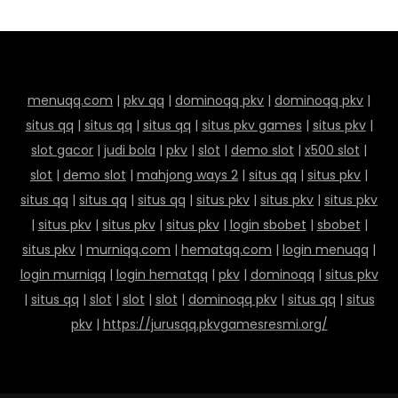
menuqq.com
|
pkv qq
|
dominoqq pkv
|
dominoqq pkv
|
situs qq
|
situs qq
|
situs qq
|
situs pkv games
|
situs pkv
|
slot gacor
|
judi bola
|
pkv
|
slot
|
demo slot
|
x500 slot
|
slot
|
demo slot
|
mahjong ways 2
|
situs qq
|
situs pkv
|
situs qq
|
situs qq
|
situs qq
|
situs pkv
|
situs pkv
|
situs pkv
|
situs pkv
|
situs pkv
|
situs pkv
|
login sbobet
|
sbobet
|
situs pkv
|
murniqq.com
|
hematqq.com
|
login menuqq
|
login murniqq
|
login hematqq
|
pkv
|
dominoqq
|
situs pkv
|
situs qq
|
slot
|
slot
|
slot
|
dominoqq pkv
|
situs qq
|
situs
pkv
|
https://jurusqq.pkvgamesresmi.org/