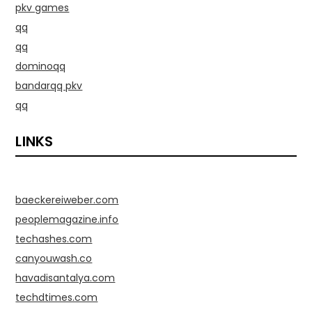
pkv games
qq
qq
dominoqq
bandarqq pkv
qq
LINKS
baeckereiweber.com
peoplemagazine.info
techashes.com
canyouwash.co
havadisantalya.com
techdtimes.com