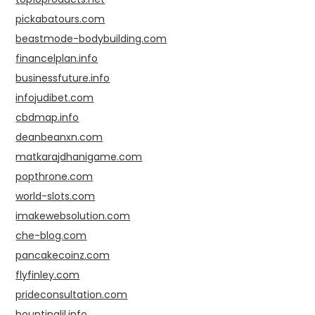
pickabatours.com
beastmode-bodybuilding.com
financelplan.info
businessfuture.info
infojudibet.com
cbdmap.info
deanbeanxn.com
matkarajdhanigame.com
popthrone.com
world-slots.com
imakewebsolution.com
che-blog.com
pancakecoinz.com
flyfinley.com
prideconsultation.com
hountinglil.info