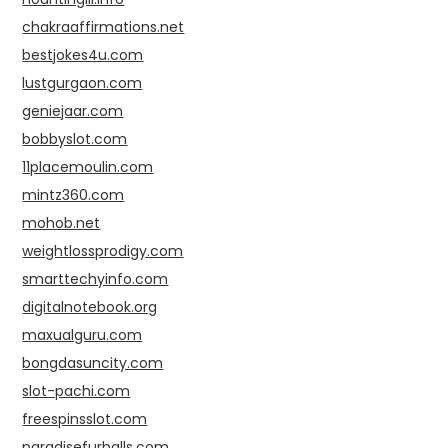
chakraaffirmations.net
bestjokes4u.com
lustgurgaon.com
geniejaar.com
bobbyslot.com
11placemoulin.com
mintz360.com
mohob.net
weightlossprodigy.com
smarttechyinfo.com
digitalnotebook.org
maxualguru.com
bongdasuncity.com
slot-pachi.com
freespinsslot.com
paradisefurballs.com