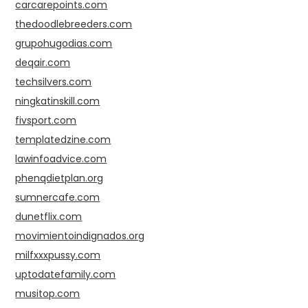
carcarepoints.com
thedoodlebreeders.com
grupohugodias.com
deqair.com
techsilvers.com
ningkatinskill.com
fivsport.com
templatedzine.com
lawinfoadvice.com
phenqdietplan.org
sumnercafe.com
dunetflix.com
movimientoindignados.org
milfxxxpussy.com
uptodatefamily.com
musitop.com