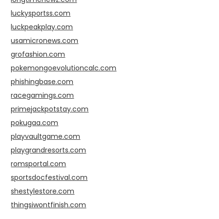
luckysportss.com
luckpeakplay.com
usamicronews.com
grofashion.com
pokemongoevolutioncalc.com
phishingbase.com
racegamings.com
primejackpotstay.com
pokugaa.com
playvaultgame.com
playgrandresorts.com
romsportal.com
sportsdocfestival.com
shestylestore.com
thingsiwontfinish.com