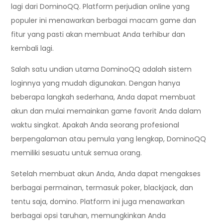
lagi dari DominoQQ. Platform perjudian online yang
populer ini menawarkan berbagai macam game dan
fitur yang pasti akan membuat Anda terhibur dan
kembali lagi.
Salah satu undian utama DominoQQ adalah sistem
loginnya yang mudah digunakan. Dengan hanya
beberapa langkah sederhana, Anda dapat membuat
akun dan mulai memainkan game favorit Anda dalam
waktu singkat. Apakah Anda seorang profesional
berpengalaman atau pemula yang lengkap, DominoQQ
memiliki sesuatu untuk semua orang.
Setelah membuat akun Anda, Anda dapat mengakses
berbagai permainan, termasuk poker, blackjack, dan
tentu saja, domino. Platform ini juga menawarkan
berbagai opsi taruhan, memungkinkan Anda