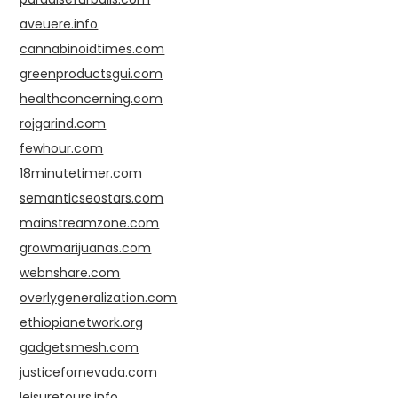
aveuere.info
cannabinoidtimes.com
greenproductsgui.com
healthconcerning.com
rojgarind.com
fewhour.com
18minutetimer.com
semanticseostars.com
mainstreamzone.com
growmarijuanas.com
webnshare.com
overlygeneralization.com
ethiopianetwork.org
gadgetsmesh.com
justicefornevada.com
leisuretours.info