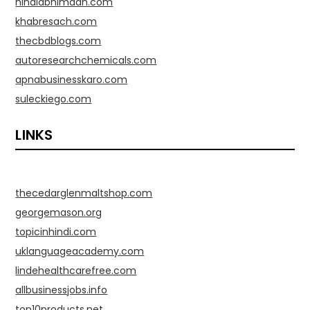
hindiabhimaan.com
khabresach.com
thecbdblogs.com
autoresearchchemicals.com
apnabusinesskaro.com
suleckiego.com
LINKS
thecedarglenmaltshop.com
georgemason.org
topicinhindi.com
uklanguageacademy.com
lindehealthcarefree.com
allbusinessjobs.info
top10products.net