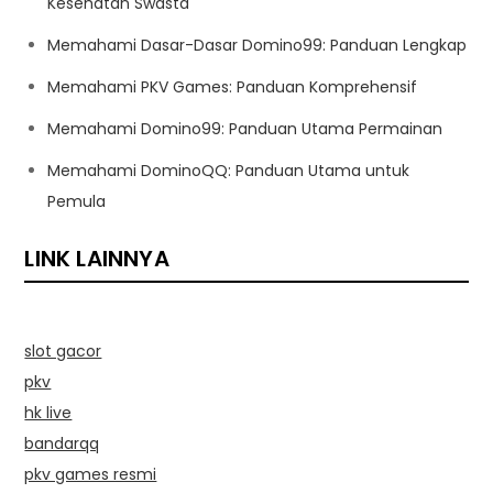
Kesehatan Swasta
Memahami Dasar-Dasar Domino99: Panduan Lengkap
Memahami PKV Games: Panduan Komprehensif
Memahami Domino99: Panduan Utama Permainan
Memahami DominoQQ: Panduan Utama untuk
Pemula
LINK LAINNYA
slot gacor
pkv
hk live
bandarqq
pkv games resmi