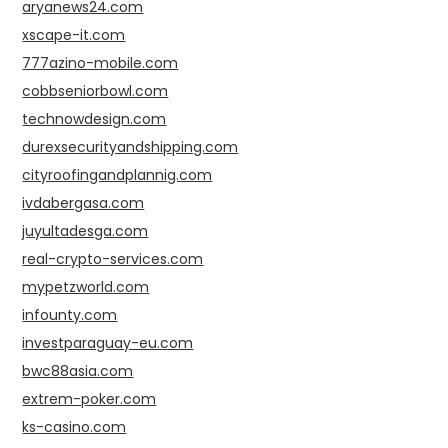
aryanews24.com
xscape-it.com
777azino-mobile.com
cobbseniorbowl.com
technowdesign.com
durexsecurityandshipping.com
cityroofingandplannig.com
ivdabergasa.com
juyultadesga.com
real-crypto-services.com
mypetzworld.com
infounty.com
investparaguay-eu.com
bwc88asia.com
extrem-poker.com
ks-casino.com