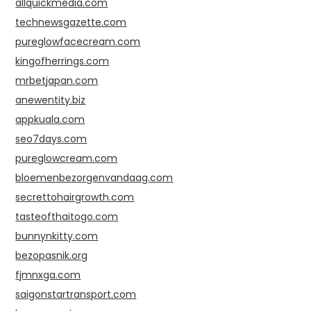
allquickmedia.com
technewsgazette.com
pureglowfacecream.com
kingofherrings.com
mrbetjapan.com
anewentity.biz
appkuala.com
seo7days.com
pureglowcream.com
bloemenbezorgenvandaag.com
secrettohairgrowth.com
tasteofthaitogo.com
bunnynkitty.com
bezopasnik.org
fjmnxga.com
saigonstartransport.com