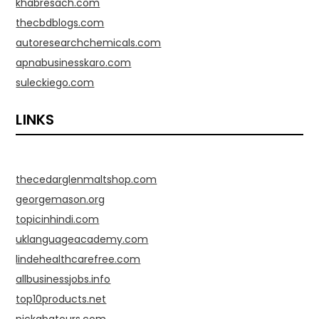
khabresach.com
thecbdblogs.com
autoresearchchemicals.com
apnabusinesskaro.com
suleckiego.com
LINKS
thecedarglenmaltshop.com
georgemason.org
topicinhindi.com
uklanguageacademy.com
lindehealthcarefree.com
allbusinessjobs.info
top10products.net
pickabatours.com