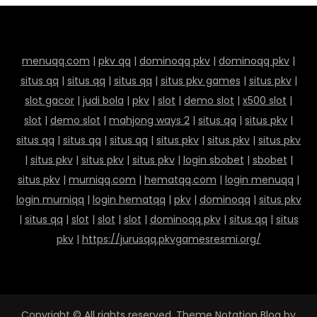
menuqq.com
|
pkv qq
|
dominoqq pkv
|
dominoqq pkv
|
situs qq
|
situs qq
|
situs qq
|
situs pkv games
|
situs pkv
|
slot gacor
|
judi bola
|
pkv
|
slot
|
demo slot
|
x500 slot
|
slot
|
demo slot
|
mahjong ways 2
|
situs qq
|
situs pkv
|
situs qq
|
situs qq
|
situs qq
|
situs pkv
|
situs pkv
|
situs pkv
|
situs pkv
|
situs pkv
|
situs pkv
|
login sbobet
|
sbobet
|
situs pkv
|
murniqq.com
|
hematqq.com
|
login menuqq
|
login murniqq
|
login hematqq
|
pkv
|
dominoqq
|
situs pkv
|
situs qq
|
slot
|
slot
|
slot
|
dominoqq pkv
|
situs qq
|
situs
pkv
|
https://jurusqq.pkvgamesresmi.org/
Copyright © All rights reserved. Theme Notation Blog by