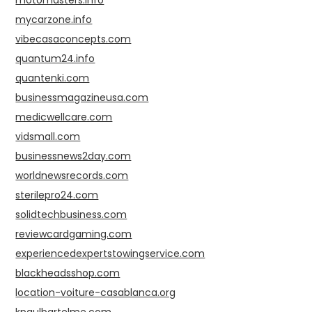
mycarzone.info
vibecasaconcepts.com
quantum24.info
quantenki.com
businessmagazineusa.com
medicwellcare.com
vidsmall.com
businessnews2day.com
worldnewsrecords.com
sterilepro24.com
solidtechbusiness.com
reviewcardgaming.com
experiencedexpertstowingservice.com
blackheadsshop.com
location-voiture-casablanca.org
kpaulbartelme.com