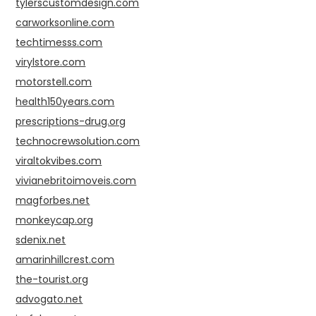
tylerscustomdesign.com
carworksonline.com
techtimesss.com
virylstore.com
motorstell.com
health150years.com
prescriptions-drug.org
technocrewsolution.com
viraltokvibes.com
vivianebritoimoveis.com
magforbes.net
monkeycap.org
sdenix.net
amarinhillcrest.com
the-tourist.org
advogato.net