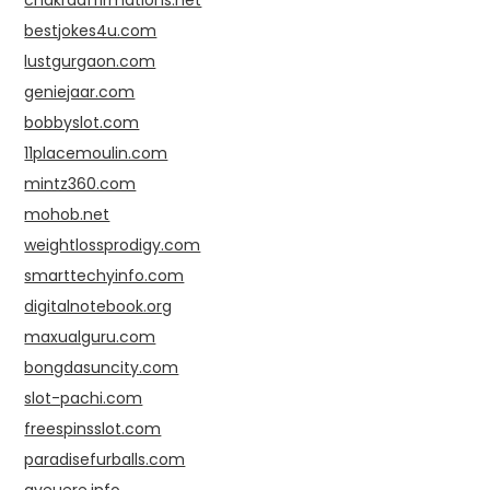
bestjokes4u.com
lustgurgaon.com
geniejaar.com
bobbyslot.com
11placemoulin.com
mintz360.com
mohob.net
weightlossprodigy.com
smarttechyinfo.com
digitalnotebook.org
maxualguru.com
bongdasuncity.com
slot-pachi.com
freespinsslot.com
paradisefurballs.com
aveuere.info