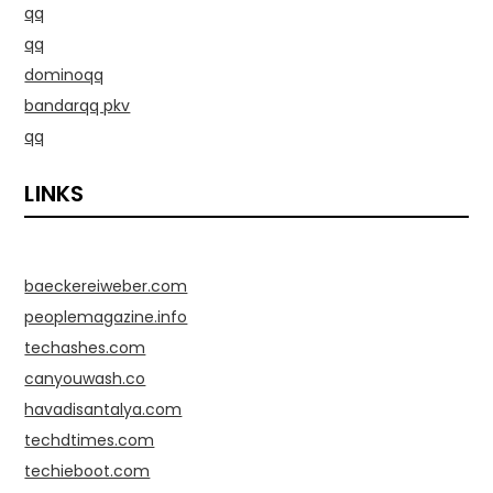
qq
qq
dominoqq
bandarqq pkv
qq
LINKS
baeckereiweber.com
peoplemagazine.info
techashes.com
canyouwash.co
havadisantalya.com
techdtimes.com
techieboot.com