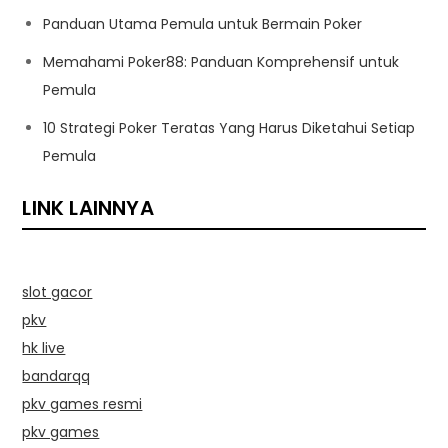
Panduan Utama Pemula untuk Bermain Poker
Memahami Poker88: Panduan Komprehensif untuk
Pemula
10 Strategi Poker Teratas Yang Harus Diketahui Setiap
Pemula
LINK LAINNYA
slot gacor
pkv
hk live
bandarqq
pkv games resmi
pkv games