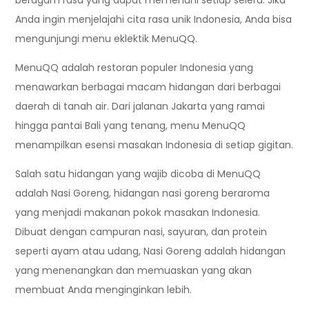
Anda ingin menjelajahi cita rasa unik Indonesia, Anda bisa
mengunjungi menu eklektik MenuQQ.
MenuQQ adalah restoran populer Indonesia yang
menawarkan berbagai macam hidangan dari berbagai
daerah di tanah air. Dari jalanan Jakarta yang ramai
hingga pantai Bali yang tenang, menu MenuQQ
menampilkan esensi masakan Indonesia di setiap gigitan.
Salah satu hidangan yang wajib dicoba di MenuQQ
adalah Nasi Goreng, hidangan nasi goreng beraroma
yang menjadi makanan pokok masakan Indonesia.
Dibuat dengan campuran nasi, sayuran, dan protein
seperti ayam atau udang, Nasi Goreng adalah hidangan
yang menenangkan dan memuaskan yang akan
membuat Anda menginginkan lebih.