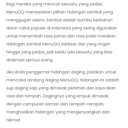
Bagi mereka yang mencari sesuatu yang pedas,
MenuQQ menawarkan pilihan hidangan sambal yang
menggugah selera. Sambal adalah bumbu berbahan
dasar cabai populer di Indonesia yang sering digunakan
untuk menambah rasa panas dan rasa pada masakan.
Hidangan sambal MenuQQ berkisar dari yang ringan
hingga yang pedas, jadi selalu ada sesuatu yang bisa
dinikmati semua orang.
Jika Anda penggemar hidangan daging, pastikan untuk
mencoba rendang daging MenuQQ. Hidangan ini adalah
sup daging sapi yang dimasak perlahan dan kaya akan
rasa dan rempah. Dagingnya yang empuk dimasak
dengan campuran santan dan rempah-rempah,
menghasilkan hidangan yang mengenyangkan dan
nikmat.