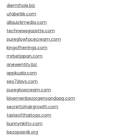
diemthole.biz
ufabetkk.com
allquickmedia.com
technewsgazette.com
pureglowfacecream.com
kingofherrings.com
mrbetjapan.com
anewentity.biz
appkuala.com
seo7days.com
pureglowcream.com
bloemenbezorgenvandaag.com
secrettohairgrowth.com
tasteofthaitogo.com
bunnynkitty.com
bezopasnik.org