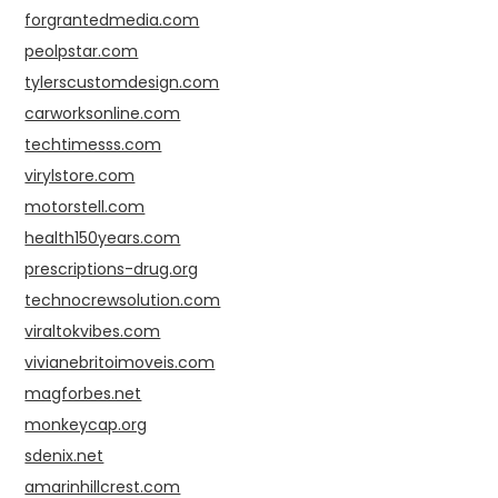
forgrantedmedia.com
peolpstar.com
tylerscustomdesign.com
carworksonline.com
techtimesss.com
virylstore.com
motorstell.com
health150years.com
prescriptions-drug.org
technocrewsolution.com
viraltokvibes.com
vivianebritoimoveis.com
magforbes.net
monkeycap.org
sdenix.net
amarinhillcrest.com