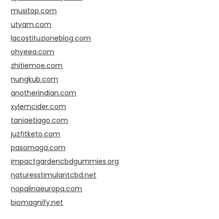
musitop.com
utyam.com
lacostituzioneblog.com
ohyeea.com
zhitiemoe.com
nungkub.com
anotherindian.com
xylemcider.com
taniaetiago.com
juzfitketo.com
pasomaga.com
impactgardencbdgummies.org
naturesstimulantcbd.net
nopalinaeuropa.com
biomagnify.net