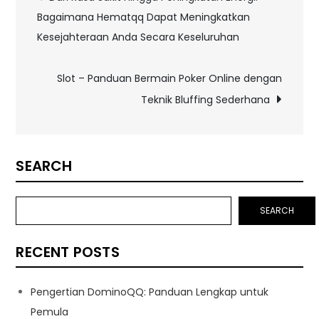
Bagaimana Hematqq Dapat Meningkatkan
navigation
Kesejahteraan Anda Secara Keseluruhan
Slot – Panduan Bermain Poker Online dengan
Teknik Bluffing Sederhana
SEARCH
SEARCH
RECENT POSTS
Pengertian DominoQQ: Panduan Lengkap untuk
Pemula