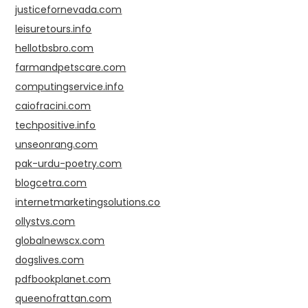
justicefornevada.com
leisuretours.info
hellotbsbro.com
farmandpetscare.com
computingservice.info
caiofracini.com
techpositive.info
unseonrang.com
pak-urdu-poetry.com
blogcetra.com
internetmarketingsolutions.co
ollystvs.com
globalnewscx.com
dogslives.com
pdfbookplanet.com
queenofrattan.com