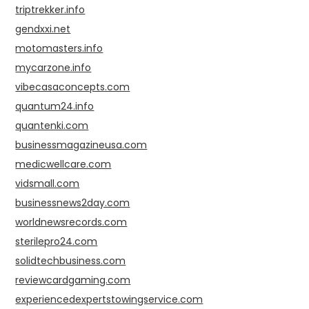
triptrekker.info
gendxxi.net
motomasters.info
mycarzone.info
vibecasaconcepts.com
quantum24.info
quantenki.com
businessmagazineusa.com
medicwellcare.com
vidsmall.com
businessnews2day.com
worldnewsrecords.com
sterilepro24.com
solidtechbusiness.com
reviewcardgaming.com
experiencedexpertstowingservice.com