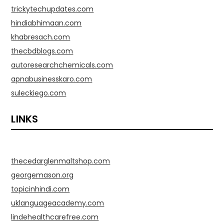
trickytechupdates.com
hindiabhimaan.com
khabresach.com
thecbdblogs.com
autoresearchchemicals.com
apnabusinesskaro.com
suleckiego.com
LINKS
thecedarglenmaltshop.com
georgemason.org
topicinhindi.com
uklanguageacademy.com
lindehealthcarefree.com