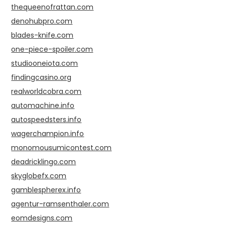
thequeenofrattan.com
denohubpro.com
blades-knife.com
one-piece-spoiler.com
studiooneiota.com
findingcasino.org
realworldcobra.com
automachine.info
autospeedsters.info
wagerchampion.info
monomousumicontest.com
deadricklingo.com
skyglobefx.com
gamblespherex.info
agentur-ramsenthaler.com
eomdesigns.com