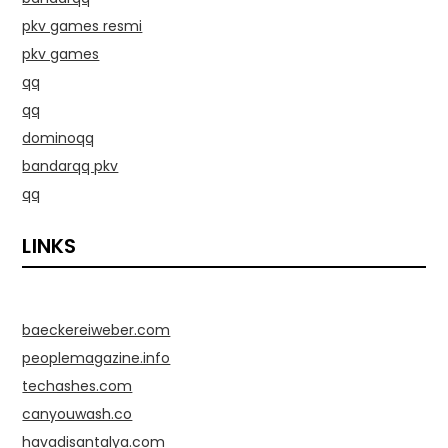
pkv games resmi
pkv games
qq
qq
dominoqq
bandarqq pkv
qq
LINKS
baeckereiweber.com
peoplemagazine.info
techashes.com
canyouwash.co
havadisantalya.com