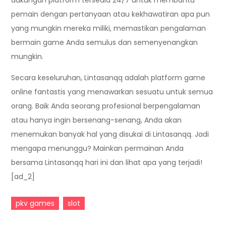
pemain dengan pertanyaan atau kekhawatiran apa pun
yang mungkin mereka miliki, memastikan pengalaman
bermain game Anda semulus dan semenyenangkan
mungkin.
Secara keseluruhan, Lintasanqq adalah platform game
online fantastis yang menawarkan sesuatu untuk semua
orang. Baik Anda seorang profesional berpengalaman
atau hanya ingin bersenang-senang, Anda akan
menemukan banyak hal yang disukai di Lintasanqq. Jadi
mengapa menunggu? Mainkan permainan Anda
bersama Lintasanqq hari ini dan lihat apa yang terjadi!
[ad_2]
pkv games
slot