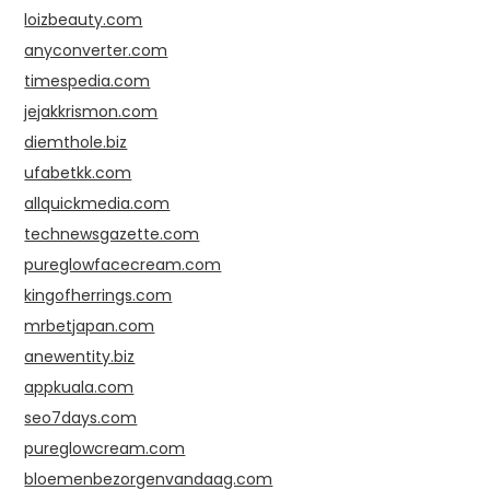
loizbeauty.com
anyconverter.com
timespedia.com
jejakkrismon.com
diemthole.biz
ufabetkk.com
allquickmedia.com
technewsgazette.com
pureglowfacecream.com
kingofherrings.com
mrbetjapan.com
anewentity.biz
appkuala.com
seo7days.com
pureglowcream.com
bloemenbezorgenvandaag.com