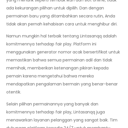
ada kekurangan pilihan untuk dipilih. Dan dengan
permainan baru yang ditambahkan secara rutin, Anda
tidak akan pernah kehabisan cara untuk menghibur diri.
Namun mungkin hal terbaik tentang Lintasanqq adalah
komitmennya terhadap fair play. Platform ini
menggunakan generator nomor acak bersertifikat untuk
memastikan bahwa semua permainan adil dan tidak
memihak, memberikan ketenangan pikiran kepada
pemain karena mengetahui bahwa mereka
mendapatkan pengalaman bermain yang benar-benar
otentik.
Selain pilihan permainannya yang banyak dan
komitmennya terhadap fair play, Lintasanqq juga
menawarkan layanan pelanggan yang sangat baik. Tim
dukungan platform tersedia 24/7 untuk membantu