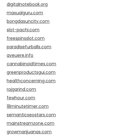
digitalnotebook.org
maxualguru.com
bongdasuncity.com
slot-pachi.com
freespinsslot.com
paradisefurballs.com
aveuere.info
cannabinoidtimes.com
greenproductsgui.com
healthconcerning.com
rojgarind.com
fewhour.com
18minutetimer.com
semanticseostars.com
mainstreamzone.com
growmarijuanas.com