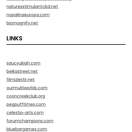
naturesstimulantcbd.net
nopalinaeuropa.com
biomagnify.net
LINKS
saucyukiah.com
beikastreet.net
filmizlettir.net
ourmultiworlds.com
cooncreekclub.org
pegpufftimes.com
celestia-arts.com
forumchampions.com
bluebargames.com