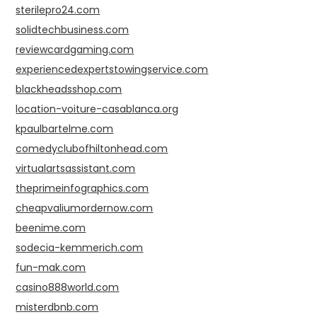
sterilepro24.com
solidtechbusiness.com
reviewcardgaming.com
experiencedexpertstowingservice.com
blackheadsshop.com
location-voiture-casablanca.org
kpaulbartelme.com
comedyclubofhiltonhead.com
virtualartsassistant.com
theprimeinfographics.com
cheapvaliumordernow.com
beenime.com
sodecia-kemmerich.com
fun-mak.com
casino888world.com
misterdbnb.com