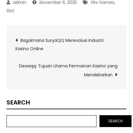
November 6, 2025
Pkv Games
,
Slot
Post
Bagaimana SuryaQQ Merevolusi Industri
Kasino Online
navigation
Dewaqq: Tujuan Utama Permainan Kasino yang
Mendebarkan
SEARCH
SEARCH