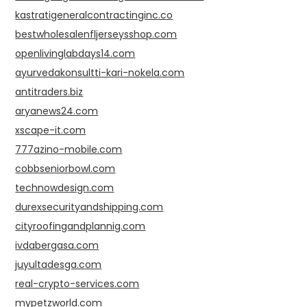
kastratigeneralcontractinginc.co
bestwholesalenfljerseysshop.com
openlivinglabdays14.com
ayurvedakonsultti-kari-nokela.com
antitraders.biz
aryanews24.com
xscape-it.com
777azino-mobile.com
cobbseniorbowl.com
technowdesign.com
durexsecurityandshipping.com
cityroofingandplannig.com
ivdabergasa.com
juyultadesga.com
real-crypto-services.com
mypetzworld.com