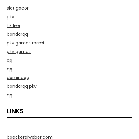
slot gacor
pkv
hk live
bandarqq
pkv games resmi
pkv games
qq
qq
dominoqq
bandarqq pkv
qq
LINKS
baeckereiweber.com