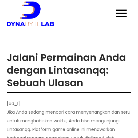
Skip
to
Situs Bandarqq
Bergabunglah di situs Bandarqq
content
terpercaya dengan komunitas
Terpercaya
pemain aktif. Nikmati permainan
poker dengan banyak pemain
dengan
lainnya dan raih kemenangan
bersama.
Komunitas Pemain
Jalani Permainan Anda
Aktif
dengan Lintasanqq:
Sebuah Ulasan
[ad_1]
Jika Anda sedang mencari cara menyenangkan dan seru
untuk menghabiskan waktu, Anda bisa mengunjungi
Lintasanqq. Platform game online ini menawarkan
berbagai macam permainan untuk dinikmati oleh