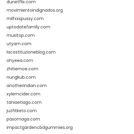
dunetflix.com
movimientoindignados.org
milfxxxpussy.com
uptodatefamily.com
musitop.com
utyam.com
lacostituzioneblog.com
ohyeea.com
zhitiemoe.com
nungkub.com
anotherindian.com
xylemcider.com
taniaetiago.com
juzfitketo.com
pasomaga.com
impactgardencbdgummies.org