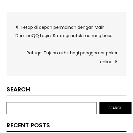
Post
Tetap di depan permainan dengan Main
DominoQQ Login: Strategi untuk menang besar
navigation
Ratuqq: Tujuan akhir bagi penggemar poker
online
SEARCH
SEARCH
RECENT POSTS