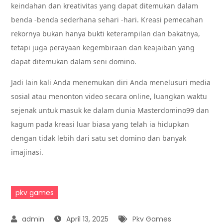
keindahan dan kreativitas yang dapat ditemukan dalam
benda -benda sederhana sehari -hari. Kreasi pemecahan
rekornya bukan hanya bukti keterampilan dan bakatnya,
tetapi juga perayaan kegembiraan dan keajaiban yang
dapat ditemukan dalam seni domino.
Jadi lain kali Anda menemukan diri Anda menelusuri media
sosial atau menonton video secara online, luangkan waktu
sejenak untuk masuk ke dalam dunia Masterdomino99 dan
kagum pada kreasi luar biasa yang telah ia hidupkan
dengan tidak lebih dari satu set domino dan banyak
imajinasi.
pkv games
April 13, 2025
Pkv Games