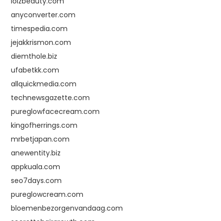
loizbeauty.com
anyconverter.com
timespedia.com
jejakkrismon.com
diemthole.biz
ufabetkk.com
allquickmedia.com
technewsgazette.com
pureglowfacecream.com
kingofherrings.com
mrbetjapan.com
anewentity.biz
appkuala.com
seo7days.com
pureglowcream.com
bloemenbezorgenvandaag.com