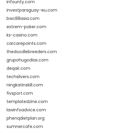
infounty.com
investparaguay-eu.com
bwc88asia.com
extrem-poker.com
ks-casino.com
carcarepoints.com
thedoodlebreeders.com
grupohugodias.com
deqair.com
techsilvers.com
ningkatinskill.com
fivsport.com
templatedzine.com
lawinfoadvice.com
phenqdietplan.org
sumnercafe.com