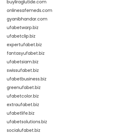
buyliraglutide.com
onlinesafemeds.com
gyanibhandar.com
ufabetwarp.biz
ufabetclip.biz
expertufabet.biz
fantasyufabet.biz
ufabetsiam.biz
swissufabet.biz
ufabetbusiness.biz
greenufabet.biz
ufabetcolor.biz
extraufabet.biz
ufabetlife.biz
ufabetsolutions.biz
socialufabet.biz