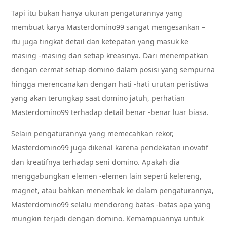
Tapi itu bukan hanya ukuran pengaturannya yang
membuat karya Masterdomino99 sangat mengesankan –
itu juga tingkat detail dan ketepatan yang masuk ke
masing -masing dan setiap kreasinya. Dari menempatkan
dengan cermat setiap domino dalam posisi yang sempurna
hingga merencanakan dengan hati -hati urutan peristiwa
yang akan terungkap saat domino jatuh, perhatian
Masterdomino99 terhadap detail benar -benar luar biasa.
Selain pengaturannya yang memecahkan rekor,
Masterdomino99 juga dikenal karena pendekatan inovatif
dan kreatifnya terhadap seni domino. Apakah dia
menggabungkan elemen -elemen lain seperti kelereng,
magnet, atau bahkan menembak ke dalam pengaturannya,
Masterdomino99 selalu mendorong batas -batas apa yang
mungkin terjadi dengan domino. Kemampuannya untuk