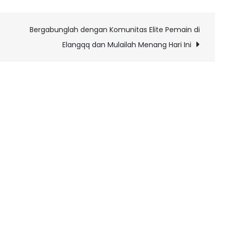
Bergabunglah dengan Komunitas Elite Pemain di
Elangqq dan Mulailah Menang Hari Ini