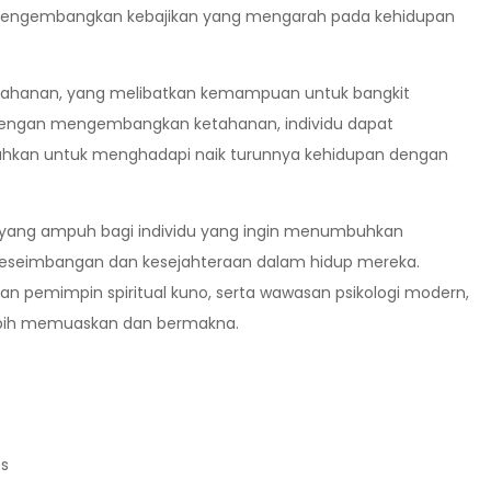
mengembangkan kebajikan yang mengarah pada kehidupan
ketahanan, yang melibatkan kemampuan untuk bangkit
 Dengan mengembangkan ketahanan, individu dapat
hkan untuk menghadapi naik turunnya kehidupan dengan
lat yang ampuh bagi individu yang ingin menumbuhkan
keseimbangan dan kesejahteraan dalam hidup mereka.
n pemimpin spiritual kuno, serta wawasan psikologi modern,
lebih memuaskan dan bermakna.
s