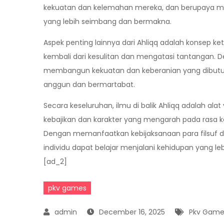
kekuatan dan kelemahan mereka, dan berupaya 
yang lebih seimbang dan bermakna.
Aspek penting lainnya dari Ahliqq adalah konsep 
kembali dari kesulitan dan mengatasi tantangan.
membangun kekuatan dan keberanian yang dibutu
anggun dan bermartabat.
Secara keseluruhan, ilmu di balik Ahliqq adalah a
kebajikan dan karakter yang mengarah pada rasa 
Dengan memanfaatkan kebijaksanaan para filsuf da
individu dapat belajar menjalani kehidupan yang 
[ad_2]
pkv games
December 16, 2025
Pkv Game