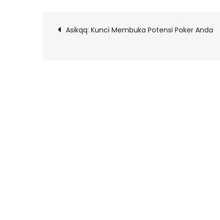
Post
Asikqq: Kunci Membuka Potensi Poker Anda
navigation