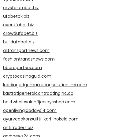
crystalufabet.biz
ufabetok.biz
everufabet.biz
crowdufabet.biz
buildufabet.biz
alltransportnews.com
fashiontrandsnews.com
bbcreporters.com
cryptocasinoguid.com
leadingedgemarketingsolutionsmi.com
kastratigeneralcontractinginc.co
bestwholesalenfljerseysshop.com
openlivinglabdays14.com
ayurvedakonsultti-kari-nokela.com
antitraders.biz
aryanews24.com