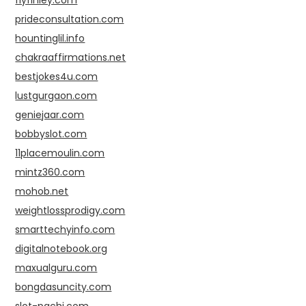
prideconsultation.com
hountinglil.info
chakraaffirmations.net
bestjokes4u.com
lustgurgaon.com
geniejaar.com
bobbyslot.com
11placemoulin.com
mintz360.com
mohob.net
weightlossprodigy.com
smarttechyinfo.com
digitalnotebook.org
maxualguru.com
bongdasuncity.com
slot-pachi.com