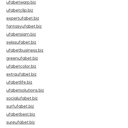
ufabetwarp.biz
ufabetclip.biz
expertufabet.biz
fantasyufabet.biz
ufabetsiam.biz
swissufabet.biz
ufabetbusiness.biz
greenufabet.biz
ufabetcolor.biz
extraufabet.biz
ufabetlife.biz
ufabetsolutions.biz
socialufabet.biz
surfufabet.biz
ufabetbest.biz
sureufabet.biz