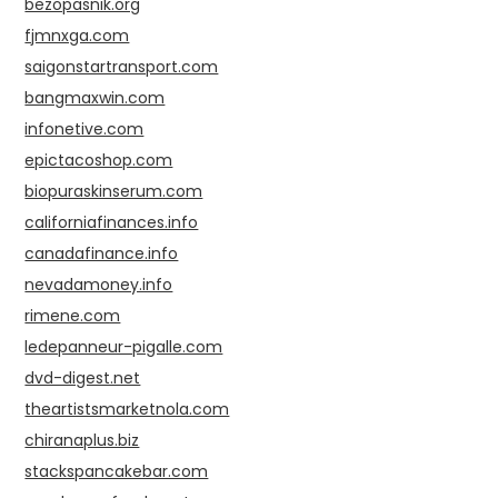
bezopasnik.org
fjmnxga.com
saigonstartransport.com
bangmaxwin.com
infonetive.com
epictacoshop.com
biopuraskinserum.com
californiafinances.info
canadafinance.info
nevadamoney.info
rimene.com
ledepanneur-pigalle.com
dvd-digest.net
theartistsmarketnola.com
chiranaplus.biz
stackspancakebar.com