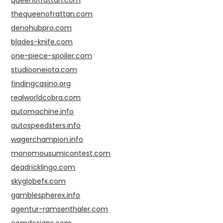
thequeenofrattan.com
denohubpro.com
blades-knife.com
one-piece-spoiler.com
studiooneiota.com
findingcasino.org
realworldcobra.com
automachine.info
autospeedsters.info
wagerchampion.info
monomousumicontest.com
deadricklingo.com
skyglobefx.com
gamblespherex.info
agentur-ramsenthaler.com
eomdesigns.com