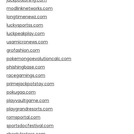
modlinknetworks.com
longtimenewz.com
luckysportss.com
luckpeakplay.com
usamicronews.com
grofashion.com
pokemongoevolutioncalc.com
phishingbase.com
racegamings.com
primejackpotstay.com
pokugaa.com
playvaultgame.com
playgrandresorts.com
romsportal.com
sportsdocfestival.com
shestylestore.com