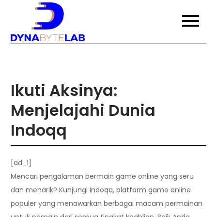
Skip
to
Situs Bandarqq
Bergabunglah di situs Bandarqq
content
terpercaya dengan komunitas
Terpercaya
pemain aktif. Nikmati permainan
poker dengan banyak pemain
dengan
lainnya dan raih kemenangan
bersama.
Komunitas Pemain
Ikuti Aksinya:
Aktif
Menjelajahi Dunia
Indoqq
[ad_1]
Mencari pengalaman bermain game online yang seru
dan menarik? Kunjungi Indoqq, platform game online
populer yang menawarkan berbagai macam permainan
untuk pemain dari semua tingkat keahlian. Baik Anda