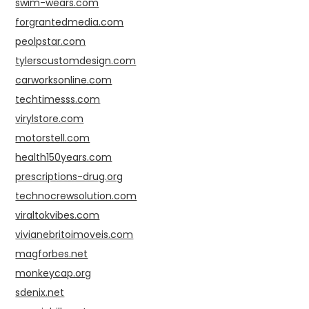
swim-wears.com
forgrantedmedia.com
peolpstar.com
tylerscustomdesign.com
carworksonline.com
techtimesss.com
virylstore.com
motorstell.com
health150years.com
prescriptions-drug.org
technocrewsolution.com
viraltokvibes.com
vivianebritoimoveis.com
magforbes.net
monkeycap.org
sdenix.net