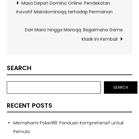
Post
Masa Depan Domino Online: Pendekatan
Inovatif Maindominoqq terhadap Permainan
navigation
Dari Mario hingga Marioqq: Bagaimana Game
Klasik Ini Kembali
SEARCH
SEARCH
RECENT POSTS
Memahami Poker88: Panduan Komprehensif untuk
Pemula