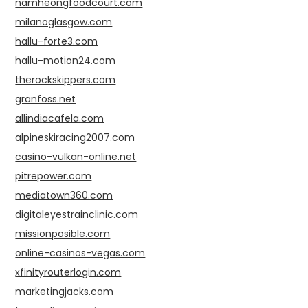
namheongfoodcourt.com
milanoglasgow.com
hallu-forte3.com
hallu-motion24.com
therockskippers.com
granfoss.net
allindiacafela.com
alpineskiracing2007.com
casino-vulkan-online.net
pitrepower.com
mediatown360.com
digitaleyestrainclinic.com
missionposible.com
online-casinos-vegas.com
xfinityrouterlogin.com
marketingjacks.com