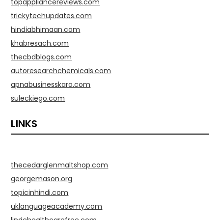
topappliancereviews.com
trickytechupdates.com
hindiabhimaan.com
khabresach.com
thecbdblogs.com
autoresearchchemicals.com
apnabusinesskaro.com
suleckiego.com
LINKS
thecedarglenmaltshop.com
georgemason.org
topicinhindi.com
uklanguageacademy.com
lindehealthcarefree.com