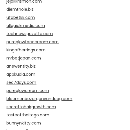
jejakkrismon.com
diemthole.biz
ufabetkk.com
allquickmedia.com
technewsgazette.com
pureglowfacecream.com
kingofherrings.com
mrbetjapan.com
anewentity.biz
appkuala.com
seo7days.com
pureglowcream.com
bloemenbezorgenvandaag.com
secrettohairgrowth.com
tasteofthaitogo.com
bunnynkitty.com