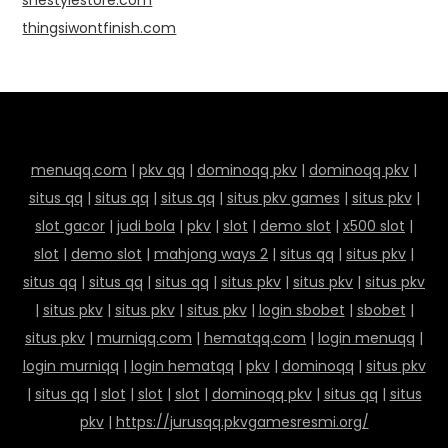
thingsiwontfinish.com
menuqq.com
|
pkv qq
|
dominoqq pkv
|
dominoqq pkv
|
situs qq
|
situs qq
|
situs qq
|
situs pkv games
|
situs pkv
|
slot gacor
|
judi bola
|
pkv
|
slot
|
demo slot
|
x500 slot
|
slot
|
demo slot
|
mahjong ways 2
|
situs qq
|
situs pkv
|
situs qq
|
situs qq
|
situs qq
|
situs pkv
|
situs pkv
|
situs pkv
|
situs pkv
|
situs pkv
|
situs pkv
|
login sbobet
|
sbobet
|
situs pkv
|
murniqq.com
|
hematqq.com
|
login menuqq
|
login murniqq
|
login hematqq
|
pkv
|
dominoqq
|
situs pkv
|
situs qq
|
slot
|
slot
|
slot
|
dominoqq pkv
|
situs qq
|
situs
pkv
|
https://jurusqq.pkvgamesresmi.org/