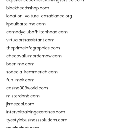
blackheadsshop.com
location-voiture-casablanca.org
kpaulbartelme.com
comedyclubofhiltonhead.com
virtualartsassistant.com
theprimeinfographics.com
cheapvaliumordernow.com
beenime.com
sodecia-kemmerich.com
fun-mak.com
casino888world.com
misterdbnb.com
jkmezcal.com
intervaltrainingexercises.com
tyestylebusinesssolutions.com
royalpoipet.com