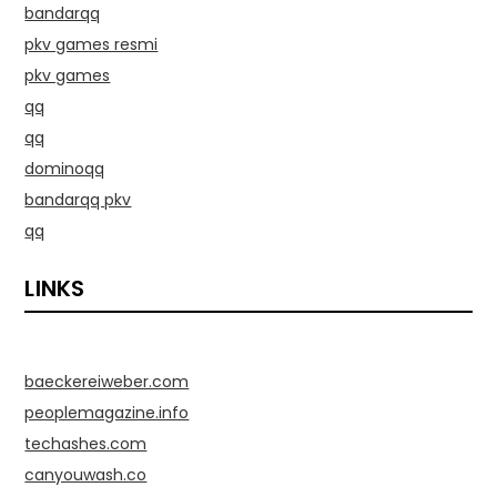
bandarqq
pkv games resmi
pkv games
qq
qq
dominoqq
bandarqq pkv
qq
LINKS
baeckereiweber.com
peoplemagazine.info
techashes.com
canyouwash.co