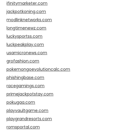
ifinitymarketer.com
jackpotkoning.com
modlinknetworks.com
longtimenewz.com
luckysportss.com
luckpeakplay.com
usamicronews.com
grofashion.com
pokemongoevolutioncalc.com
phishingbase.com
racegamings.com
primejackpotstay.com
pokugaa.com
playvaultgame.com
playgrandresorts.com
romsportal.com