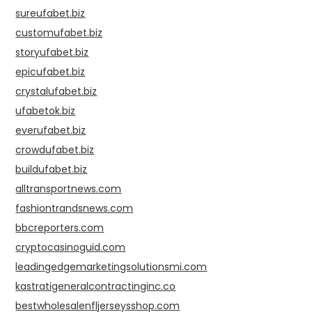
sureufabet.biz
customufabet.biz
storyufabet.biz
epicufabet.biz
crystalufabet.biz
ufabetok.biz
everufabet.biz
crowdufabet.biz
buildufabet.biz
alltransportnews.com
fashiontrandsnews.com
bbcreporters.com
cryptocasinoguid.com
leadingedgemarketingsolutionsmi.com
kastratigeneralcontractinginc.co
bestwholesalenfljerseysshop.com