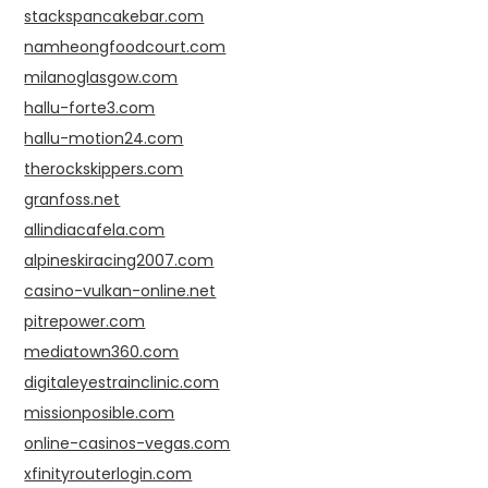
stackspancakebar.com
namheongfoodcourt.com
milanoglasgow.com
hallu-forte3.com
hallu-motion24.com
therockskippers.com
granfoss.net
allindiacafela.com
alpineskiracing2007.com
casino-vulkan-online.net
pitrepower.com
mediatown360.com
digitaleyestrainclinic.com
missionposible.com
online-casinos-vegas.com
xfinityrouterlogin.com