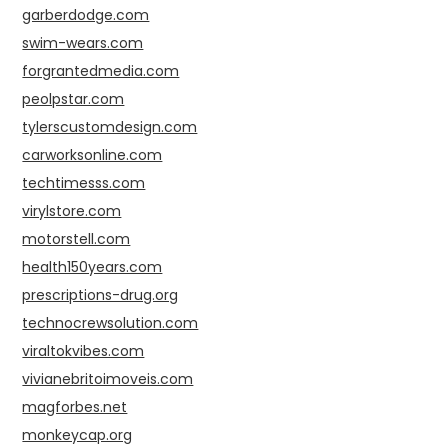
garberdodge.com
swim-wears.com
forgrantedmedia.com
peolpstar.com
tylerscustomdesign.com
carworksonline.com
techtimesss.com
virylstore.com
motorstell.com
health150years.com
prescriptions-drug.org
technocrewsolution.com
viraltokvibes.com
vivianebritoimoveis.com
magforbes.net
monkeycap.org