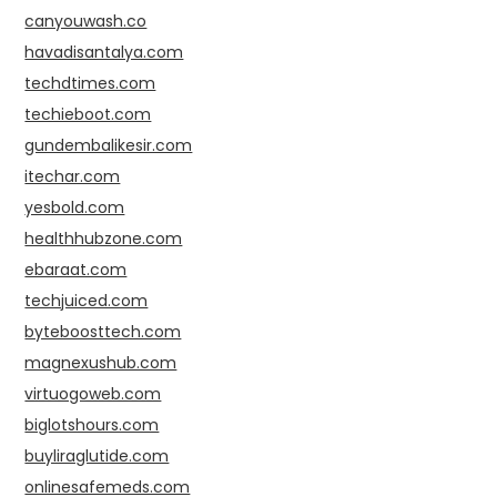
canyouwash.co
havadisantalya.com
techdtimes.com
techieboot.com
gundembalikesir.com
itechar.com
yesbold.com
healthhubzone.com
ebaraat.com
techjuiced.com
byteboosttech.com
magnexushub.com
virtuogoweb.com
biglotshours.com
buyliraglutide.com
onlinesafemeds.com