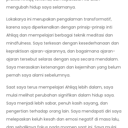
mengubah hidup saya selamanya.
Lokakarya ini merupakan pengalaman transformatif,
karena saya diperkenalkan dengan prinsip-prinsip inti
Ahliqq dan mempelajari berbagai teknik meditasi dan
mindfulness. Saya terkesan dengan kesederhanaan dan
kepraktisan ajaran-ajarannya, dan bagaimana ajaran-
ajaran tersebut selaras dengan saya secara mendalam.
Saya merasakan ketenangan dan kejernihan yang belum
pernah saya alami sebelumnya.
Saat saya terus mempelajari Ahliqq lebih dalam, saya
mulai melihat perubahan signifikan dalam hidup saya.
Saya menjadi lebih sabar, penuh kasih sayang, dan
pengertian terhadap orang lain. Saya mendapati diri saya
melepaskan keluh kesah dan emosi negatif di masa lalu,
dan sebaliknya fokus pada momen saat ini. Saya mulai