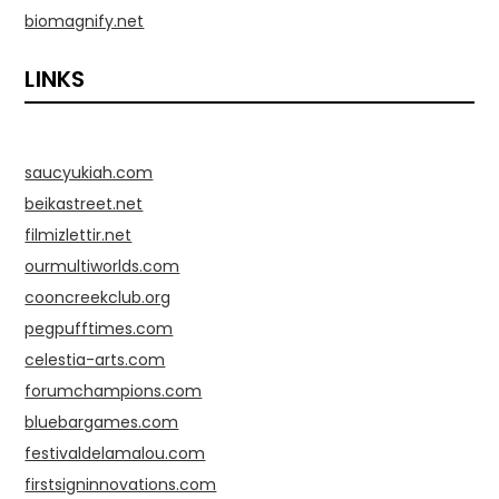
biomagnify.net
LINKS
saucyukiah.com
beikastreet.net
filmizlettir.net
ourmultiworlds.com
cooncreekclub.org
pegpufftimes.com
celestia-arts.com
forumchampions.com
bluebargames.com
festivaldelamalou.com
firstsigninnovations.com