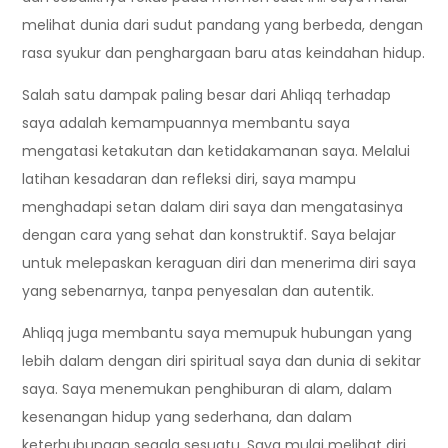
melihat dunia dari sudut pandang yang berbeda, dengan
rasa syukur dan penghargaan baru atas keindahan hidup.
Salah satu dampak paling besar dari Ahliqq terhadap
saya adalah kemampuannya membantu saya
mengatasi ketakutan dan ketidakamanan saya. Melalui
latihan kesadaran dan refleksi diri, saya mampu
menghadapi setan dalam diri saya dan mengatasinya
dengan cara yang sehat dan konstruktif. Saya belajar
untuk melepaskan keraguan diri dan menerima diri saya
yang sebenarnya, tanpa penyesalan dan autentik.
Ahliqq juga membantu saya memupuk hubungan yang
lebih dalam dengan diri spiritual saya dan dunia di sekitar
saya. Saya menemukan penghiburan di alam, dalam
kesenangan hidup yang sederhana, dan dalam
keterhubungan segala sesuatu. Saya mulai melihat diri