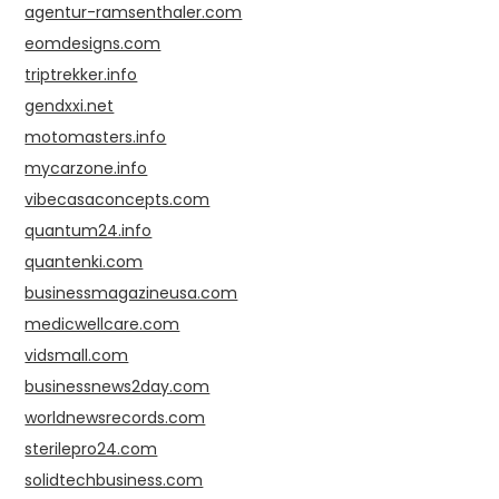
agentur-ramsenthaler.com
eomdesigns.com
triptrekker.info
gendxxi.net
motomasters.info
mycarzone.info
vibecasaconcepts.com
quantum24.info
quantenki.com
businessmagazineusa.com
medicwellcare.com
vidsmall.com
businessnews2day.com
worldnewsrecords.com
sterilepro24.com
solidtechbusiness.com