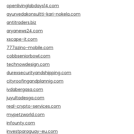
openlivinglabdays14.com
ayurvedakonsultti-kari-nokela.com
antitraders.biz
aryanews24.com
xscape-it.com
777azino-mobile.com
cobbseniorbowl.com
technowdesign.com
durexsecurityandshipping.com
cityroofingandplannig.com
ivdabergasa.com
juyultadesga.com
real-crypto-services.com
mypetzworld.com
infounty.com
investparaguay-eu.com