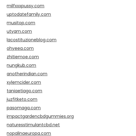
milfxxxpussy.com
uptodatefamily.com
musitop.com
utyam.com
lacostituzioneblog.com
ohyeea.com
zhitiemoe.com
nungkub.com
anotherindian.com
xylemcider.com
taniaetiago.com
juzfitketo.com
pasomaga.com
impactgardencbdgummies.org
naturesstimulantcbd.net
nopalinaeuropa.com