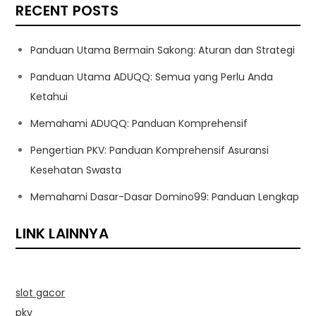
RECENT POSTS
Panduan Utama Bermain Sakong: Aturan dan Strategi
Panduan Utama ADUQQ: Semua yang Perlu Anda
Ketahui
Memahami ADUQQ: Panduan Komprehensif
Pengertian PKV: Panduan Komprehensif Asuransi
Kesehatan Swasta
Memahami Dasar-Dasar Domino99: Panduan Lengkap
LINK LAINNYA
slot gacor
pkv