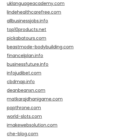
uklanguageacademy.com
lindehealthcarefree.com
allbusinessjobs.info
top10products.net
pickabatours.com
beastmode-bodybuilding.com
financelplan.info
businessfuture.info
infojudibet.com
cbdmap.info
deanbeanxn.com
matkarajdhanigame.com
popthrone.com
world-slots.com
imakewebsolution.com
che-blog.com