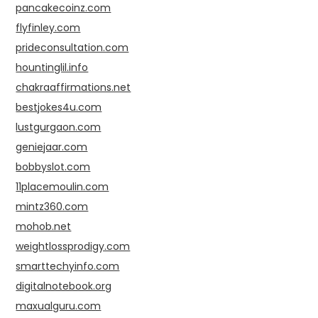
pancakecoinz.com
flyfinley.com
prideconsultation.com
hountinglil.info
chakraaffirmations.net
bestjokes4u.com
lustgurgaon.com
geniejaar.com
bobbyslot.com
11placemoulin.com
mintz360.com
mohob.net
weightlossprodigy.com
smarttechyinfo.com
digitalnotebook.org
maxualguru.com