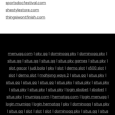
sportsdocfestival.com
shestylestore.com
thingsiwontfinish.com
menuqq.com
|
pkv qq
|
dominoqq pkv
|
dominoqq pkv
|
situs qq
|
situs qq
|
situs qq
|
situs pkv games
|
situs pkv
|
slot gacor
|
judi bola
|
pkv
|
slot
|
demo slot
|
x500 slot
|
slot
|
demo slot
|
mahjong ways 2
|
situs qq
|
situs pkv
|
situs qq
|
situs qq
|
situs qq
|
situs pkv
|
situs pkv
|
situs pkv
|
situs pkv
|
situs pkv
|
situs pkv
|
login sbobet
|
sbobet
|
situs pkv
|
murniqq.com
|
hematqq.com
|
login menuqq
|
login murniqq
|
login hematqq
|
pkv
|
dominoqq
|
situs pkv
|
situs qq
|
slot
|
slot
|
slot
|
dominoqq pkv
|
situs qq
|
situs