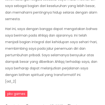
saya sebagai bagian dari keseluruhan yang lebih besar,
dan memahami pentingnya hidup selaras dengan alam
semesta.
Hari ini, saya dengan bangga dapat mengatakan bahwa
saya beriman pada Ahliqq dan ajarannya. Ini telah
menjadi bagian integral dari kehidupan saya sehari-hari,
membimbing saya pada jalur penemuan diri dan
pertumbuhan pribadi. Saya selamanya bersyukur atas
dampak besar yang diberikan Ahliqq terhadap saya, dan
saya berharap dapat melanjutkan perjalanan saya
dengan latihan spiritual yang transformatif ini.
[ad_2]
pkv games