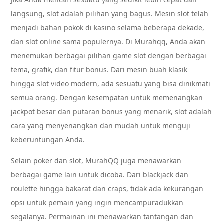
langsung, slot adalah pilihan yang bagus. Mesin slot telah
menjadi bahan pokok di kasino selama beberapa dekade,
dan slot online sama populernya. Di Murahqq, Anda akan
menemukan berbagai pilihan game slot dengan berbagai
tema, grafik, dan fitur bonus. Dari mesin buah klasik
hingga slot video modern, ada sesuatu yang bisa dinikmati
semua orang. Dengan kesempatan untuk memenangkan
jackpot besar dan putaran bonus yang menarik, slot adalah
cara yang menyenangkan dan mudah untuk menguji
keberuntungan Anda.
Selain poker dan slot, MurahQQ juga menawarkan
berbagai game lain untuk dicoba. Dari blackjack dan
roulette hingga bakarat dan craps, tidak ada kekurangan
opsi untuk pemain yang ingin mencampuradukkan
segalanya. Permainan ini menawarkan tantangan dan