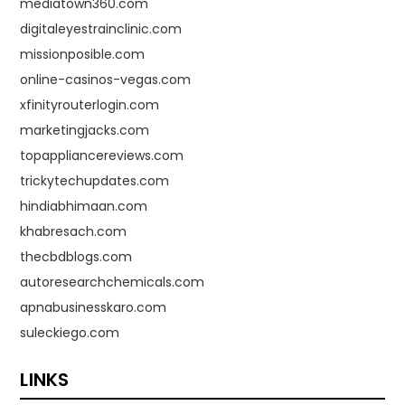
mediatown360.com
digitaleyestrainclinic.com
missionposible.com
online-casinos-vegas.com
xfinityrouterlogin.com
marketingjacks.com
topappliancereviews.com
trickytechupdates.com
hindiabhimaan.com
khabresach.com
thecbdblogs.com
autoresearchchemicals.com
apnabusinesskaro.com
suleckiego.com
LINKS