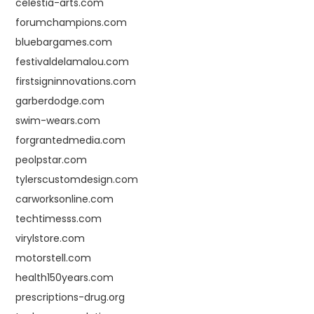
celestia-arts.com
forumchampions.com
bluebargames.com
festivaldelamalou.com
firstsigninnovations.com
garberdodge.com
swim-wears.com
forgrantedmedia.com
peolpstar.com
tylerscustomdesign.com
carworksonline.com
techtimesss.com
virylstore.com
motorstell.com
health150years.com
prescriptions-drug.org