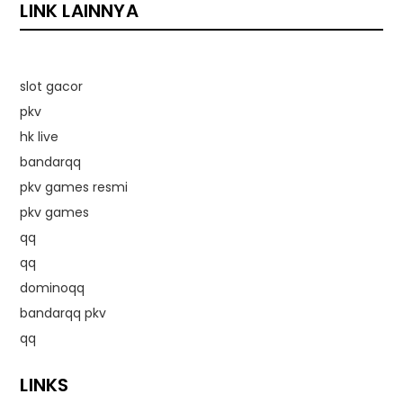
LINK LAINNYA
slot gacor
pkv
hk live
bandarqq
pkv games resmi
pkv games
qq
qq
dominoqq
bandarqq pkv
qq
LINKS