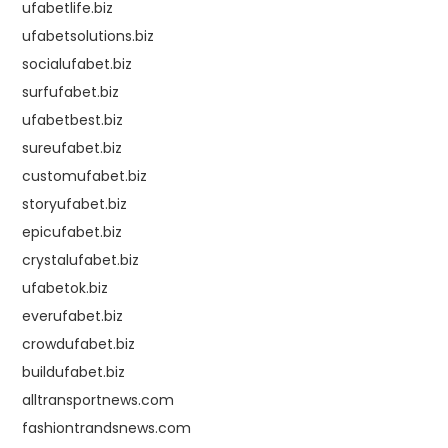
ufabetlife.biz
ufabetsolutions.biz
socialufabet.biz
surfufabet.biz
ufabetbest.biz
sureufabet.biz
customufabet.biz
storyufabet.biz
epicufabet.biz
crystalufabet.biz
ufabetok.biz
everufabet.biz
crowdufabet.biz
buildufabet.biz
alltransportnews.com
fashiontrandsnews.com