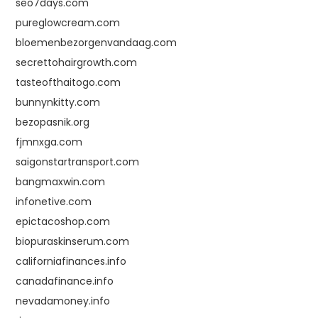
seo7days.com
pureglowcream.com
bloemenbezorgenvandaag.com
secrettohairgrowth.com
tasteofthaitogo.com
bunnynkitty.com
bezopasnik.org
fjmnxga.com
saigonstartransport.com
bangmaxwin.com
infonetive.com
epictacoshop.com
biopuraskinserum.com
californiafinances.info
canadafinance.info
nevadamoney.info