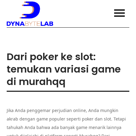
Skip
to
Situs Bandarqq
Bergabunglah di situs Bandarqq
content
terpercaya dengan komunitas
Terpercaya
pemain aktif. Nikmati permainan
poker dengan banyak pemain
dengan
lainnya dan raih kemenangan
bersama.
Komunitas Pemain
Dari poker ke slot:
Aktif
temukan variasi game
di murahqq
Jika Anda penggemar perjudian online, Anda mungkin
akrab dengan game populer seperti poker dan slot. Tetapi
tahukah Anda bahwa ada banyak game menarik lainnya
untuk dijelajahi di platform seperti Murahqq? Dari