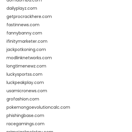
dailyplayz.com
getprocrackhere.com
fastinnews.com
fannybanny.com
ifinitymarketer.com
jackpotkoning.com
modlinknetworks.com
longtimenewz.com
luckysportss.com
luckpeakplay.com
usamicronews.com
grofashion.com
pokemongoevolutioncalc.com
phishingbase.com
racegamings.com
primejackpotstay.com