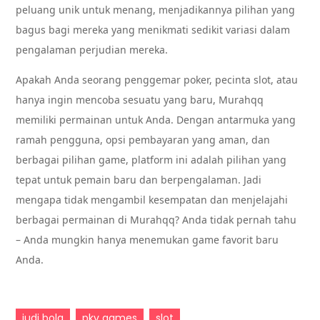
peluang unik untuk menang, menjadikannya pilihan yang
bagus bagi mereka yang menikmati sedikit variasi dalam
pengalaman perjudian mereka.
Apakah Anda seorang penggemar poker, pecinta slot, atau
hanya ingin mencoba sesuatu yang baru, Murahqq
memiliki permainan untuk Anda. Dengan antarmuka yang
ramah pengguna, opsi pembayaran yang aman, dan
berbagai pilihan game, platform ini adalah pilihan yang
tepat untuk pemain baru dan berpengalaman. Jadi
mengapa tidak mengambil kesempatan dan menjelajahi
berbagai permainan di Murahqq? Anda tidak pernah tahu
– Anda mungkin hanya menemukan game favorit baru
Anda.
judi bola
pkv games
slot