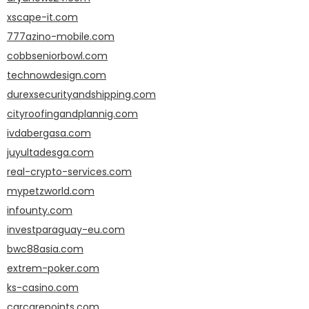
xscape-it.com
777azino-mobile.com
cobbseniorbowl.com
technowdesign.com
durexsecurityandshipping.com
cityroofingandplannig.com
ivdabergasa.com
juyultadesga.com
real-crypto-services.com
mypetzworld.com
infounty.com
investparaguay-eu.com
bwc88asia.com
extrem-poker.com
ks-casino.com
carcarepoints.com