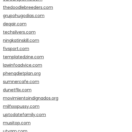
thedoodlebreeders.com
grupohugodias.com
deqair.com
techsilvers.com
ningkatinskill.com
fivsport.com
templatedzine.com
lawinfoadvice.com
phenqdietplan.org
sumnercafe.com
dunetflix.com
movimientoindignados.org
milfxxxpussy.com
uptodatefamily.com
musitop.com
utyam.com