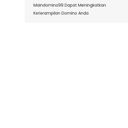
Maindomino99 Dapat Meningkatkan
navigation
Keterampilan Domino Anda