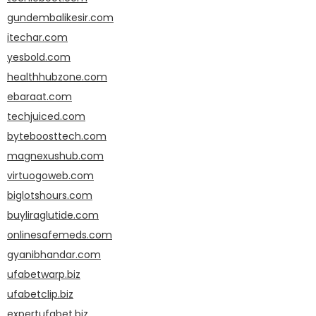
gundembalikesir.com
itechar.com
yesbold.com
healthhubzone.com
ebaraat.com
techjuiced.com
byteboosttech.com
magnexushub.com
virtuogoweb.com
biglotshours.com
buyliraglutide.com
onlinesafemeds.com
gyanibhandar.com
ufabetwarp.biz
ufabetclip.biz
expertufabet.biz