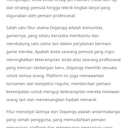
dan strategi pemula hingga teknik tingkat lanjut yang
digunakan oleh pemain profesional.
Salah satu fitur utama Doyanqq adalah komunitas
gamernya, yang selalu bersedia membantu dan
mendukung satu sama lain dalam perjalanan bermain
game mereka. Apakah Anda seorang pemula yang ingin
meningkatkan keterampilan Anda atau seorang profesional
yang mencari tantangan baru, Doyanqq memiliki sesuatu
untuk semua orang. Platform ini juga menawarkan
turnamen dan kompetisi reguler, memberikan pemain
kesempatan untuk menguji keterampilan mereka melawan
orang lain dan memenangkan hadiah menarik.
Fitur menonjol lainnya dari Doyanqq adalah antarmukanya
yang ramah pengguna, yang memudahkan pemain
menavigasi platform dan menemukan permainan yang