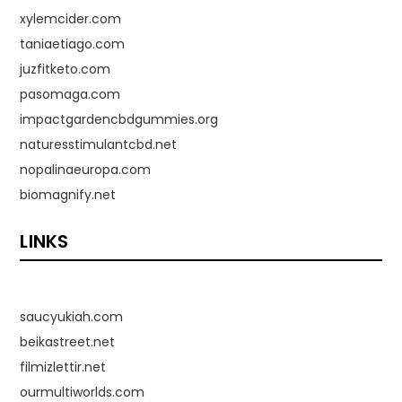
xylemcider.com
taniaetiago.com
juzfitketo.com
pasomaga.com
impactgardencbdgummies.org
naturesstimulantcbd.net
nopalinaeuropa.com
biomagnify.net
LINKS
saucyukiah.com
beikastreet.net
filmizlettir.net
ourmultiworlds.com