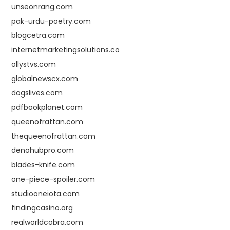
unseonrang.com
pak-urdu-poetry.com
blogcetra.com
internetmarketingsolutions.co
ollystvs.com
globalnewscx.com
dogslives.com
pdfbookplanet.com
queenofrattan.com
thequeenofrattan.com
denohubpro.com
blades-knife.com
one-piece-spoiler.com
studiooneiota.com
findingcasino.org
realworldcobra.com