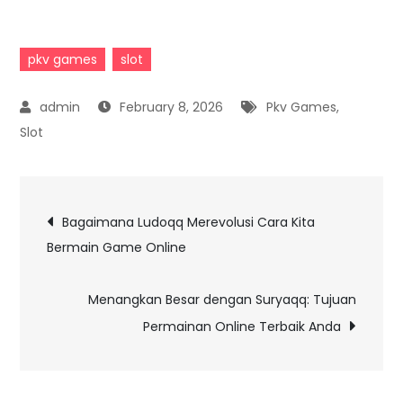
pkv games
slot
February 8, 2026
Pkv Games
,
Slot
Post
Bagaimana Ludoqq Merevolusi Cara Kita
Bermain Game Online
navigation
Menangkan Besar dengan Suryaqq: Tujuan
Permainan Online Terbaik Anda