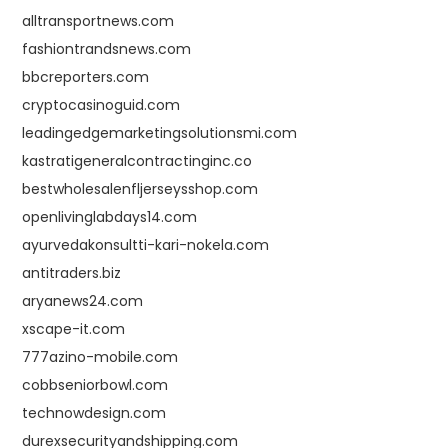
alltransportnews.com
fashiontrandsnews.com
bbcreporters.com
cryptocasinoguid.com
leadingedgemarketingsolutionsmi.com
kastratigeneralcontractinginc.co
bestwholesalenfljerseysshop.com
openlivinglabdays14.com
ayurvedakonsultti-kari-nokela.com
antitraders.biz
aryanews24.com
xscape-it.com
777azino-mobile.com
cobbseniorbowl.com
technowdesign.com
durexsecurityandshipping.com