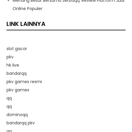
Menang Besar Bersama Serbaqq: Review Platform Judi
Online Populer
LINK LAINNYA
slot gacor
pkv
hk live
bandarqq
pkv games resmi
pkv games
qq
qq
dominoqq
bandarqq pkv
qq