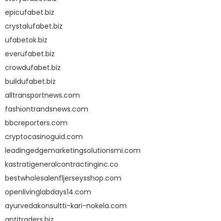
epicufabet.biz
crystalufabet.biz
ufabetok.biz
everufabet.biz
crowdufabet.biz
buildufabet.biz
alltransportnews.com
fashiontrandsnews.com
bbcreporters.com
cryptocasinoguid.com
leadingedgemarketingsolutionsmi.com
kastratigeneralcontractinginc.co
bestwholesalenfljerseysshop.com
openlivinglabdays14.com
ayurvedakonsultti-kari-nokela.com
antitraders.biz