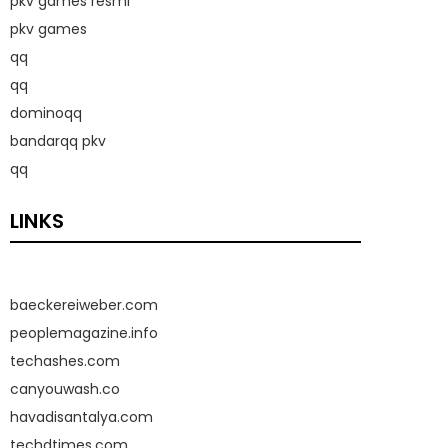
pkv games resmi
pkv games
qq
qq
dominoqq
bandarqq pkv
qq
LINKS
baeckereiweber.com
peoplemagazine.info
techashes.com
canyouwash.co
havadisantalya.com
techdtimes.com