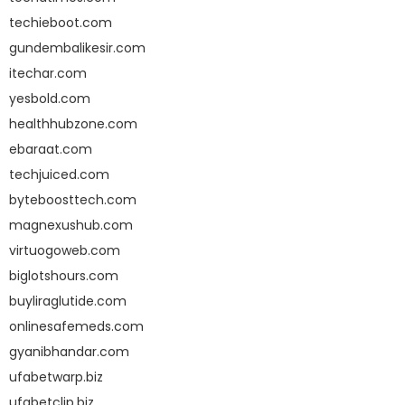
techieboot.com
gundembalikesir.com
itechar.com
yesbold.com
healthhubzone.com
ebaraat.com
techjuiced.com
byteboosttech.com
magnexushub.com
virtuogoweb.com
biglotshours.com
buyliraglutide.com
onlinesafemeds.com
gyanibhandar.com
ufabetwarp.biz
ufabetclip.biz