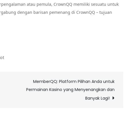
rpengalaman atau pemula, CrownQQ memiliki sesuatu untuk
ergabung dengan barisan pemenang di CrownQQ – tujuan
lot
MemberQQ: Platform Pilihan Anda untuk
Permainan Kasino yang Menyenangkan dan
Banyak Lagi!