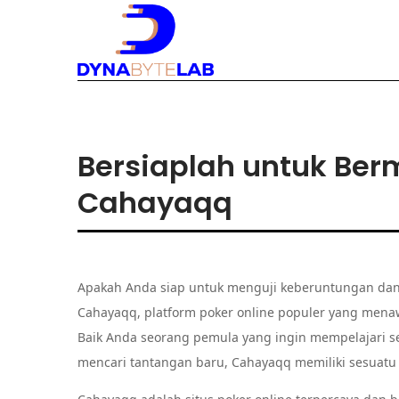
Skip
to
Situs Bandarqq
Bergabunglah di situs Band
content
kemenangan bersama.
Bersiaplah untuk Ber
Cahayaqq
Apakah Anda siap untuk menguji keberuntungan dan
Cahayaqq, platform poker online populer yang men
Baik Anda seorang pemula yang ingin mempelajari s
mencari tantangan baru, Cahayaqq memiliki sesuatu