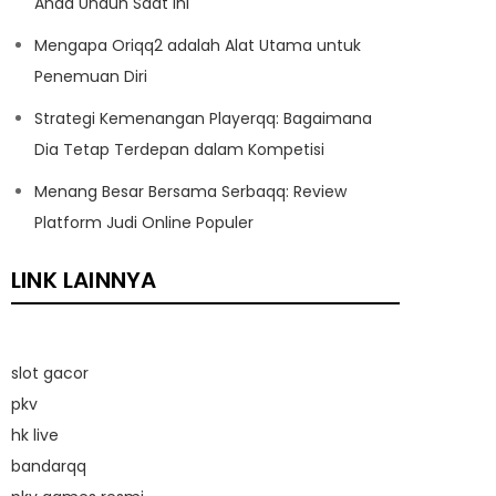
Anda Unduh Saat Ini
Mengapa Oriqq2 adalah Alat Utama untuk
Penemuan Diri
Strategi Kemenangan Playerqq: Bagaimana
Dia Tetap Terdepan dalam Kompetisi
Menang Besar Bersama Serbaqq: Review
Platform Judi Online Populer
LINK LAINNYA
slot gacor
pkv
hk live
bandarqq