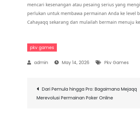
mencari kesenangan atau pesaing serius yang meng
perlukan untuk membawa permainan Anda ke level be
Cahayaqq sekarang dan mulailah bermain menuju 
pkv games
May 14, 2026
Pkv Games
Post
Dari Pemula hingga Pro: Bagaimana Mejaqq
Merevolusi Permainan Poker Online
navigation