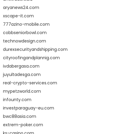
aryanews24.com
xscape-it.com
777azino-mobile.com
cobbseniorbowl.com
technowdesign.com
durexsecurityandshipping.com
cityroofingandplannig.com
ivdabergasa.com
juyultadesga.com
real-crypto-services.com
mypetzworld.com
infounty.com
investparaguay-eu.com
bwc88asia.com
extrem-poker.com
ks-casino.com