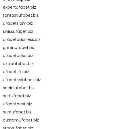
expertufabet.biz
fantasyufabet.biz
ufabetsiam.biz
swissufabet.biz
ufabetbusiness.biz
greenufabet.biz
ufabetcolor.biz
extraufabet.biz
ufabetlife.biz
ufabetsolutions.biz
socialufabet.biz
surfufabet.biz
ufabetbest.biz
sureufabet.biz
customufabet.biz
storyufabet.biz