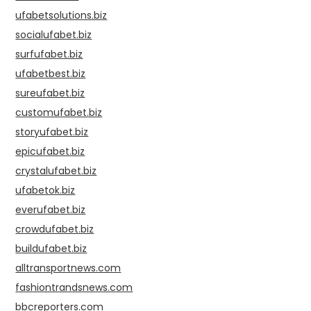
ufabetsolutions.biz
socialufabet.biz
surfufabet.biz
ufabetbest.biz
sureufabet.biz
customufabet.biz
storyufabet.biz
epicufabet.biz
crystalufabet.biz
ufabetok.biz
everufabet.biz
crowdufabet.biz
buildufabet.biz
alltransportnews.com
fashiontrandsnews.com
bbcreporters.com