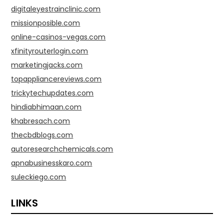
digitaleyestrainclinic.com
missionposible.com
online-casinos-vegas.com
xfinityrouterlogin.com
marketingjacks.com
topappliancereviews.com
trickytechupdates.com
hindiabhimaan.com
khabresach.com
thecbdblogs.com
autoresearchchemicals.com
apnabusinesskaro.com
suleckiego.com
LINKS