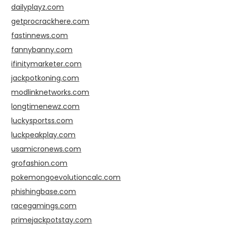
dailyplayz.com
getprocrackhere.com
fastinnews.com
fannybanny.com
ifinitymarketer.com
jackpotkoning.com
modlinknetworks.com
longtimenewz.com
luckysportss.com
luckpeakplay.com
usamicronews.com
grofashion.com
pokemongoevolutioncalc.com
phishingbase.com
racegamings.com
primejackpotstay.com