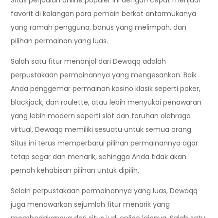
favorit di kalangan para pemain berkat antarmukanya
yang ramah pengguna, bonus yang melimpah, dan
pilihan permainan yang luas.
Salah satu fitur menonjol dari Dewaqq adalah
perpustakaan permainannya yang mengesankan. Baik
Anda penggemar permainan kasino klasik seperti poker,
blackjack, dan roulette, atau lebih menyukai penawaran
yang lebih modern seperti slot dan taruhan olahraga
virtual, Dewaqq memiliki sesuatu untuk semua orang.
Situs ini terus memperbarui pilihan permainannya agar
tetap segar dan menarik, sehingga Anda tidak akan
pernah kehabisan pilihan untuk dipilih.
Selain perpustakaan permainannya yang luas, Dewaqq
juga menawarkan sejumlah fitur menarik yang
membedakannya dari situs judi online lainnya. Salah satu