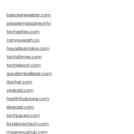
baeckereiweber.com
peoplemagazine.info
techashes.com
canyouwash.co
havadisantalya.com
techdtimes.com
techieboot.com
gundembalikesir.com
itechar.com
yesbold.com
healthhubzone.com
ebaraat.com
techjuiced.com
byteboosttech.com
magnexushub.com