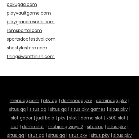
pokugaa.com
playvaultgame.com
playgrandresorts.com
romsportal.com
sportsdocfestival.com
shestylestore.com
thingsiwontfinish.com
menuqq.com
|
pkv qq
|
dominoqq pkv
|
dominoqq pkv
|
situs qq
|
situs qq
|
situs qq
|
situs pkv games
|
situs pkv
|
slot gacor
|
judi bola
|
pkv
|
slot
|
demo slot
|
x500 slot
|
slot
|
demo slot
|
mahjong ways 2
|
situs qq
|
situs pkv
|
situs qq
|
situs qq
|
situs qq
|
situs pkv
|
situs pkv
|
situs pkv