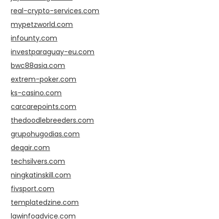
real-crypto-services.com
mypetzworld.com
infounty.com
investparaguay-eu.com
bwc88asia.com
extrem-poker.com
ks-casino.com
carcarepoints.com
thedoodlebreeders.com
grupohugodias.com
deqair.com
techsilvers.com
ningkatinskill.com
fivsport.com
templatedzine.com
lawinfoadvice.com