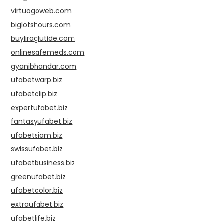
virtuogoweb.com
biglotshours.com
buyliraglutide.com
onlinesafemeds.com
gyanibhandar.com
ufabetwarp.biz
ufabetclip.biz
expertufabet.biz
fantasyufabet.biz
ufabetsiam.biz
swissufabet.biz
ufabetbusiness.biz
greenufabet.biz
ufabetcolor.biz
extraufabet.biz
ufabetlife.biz