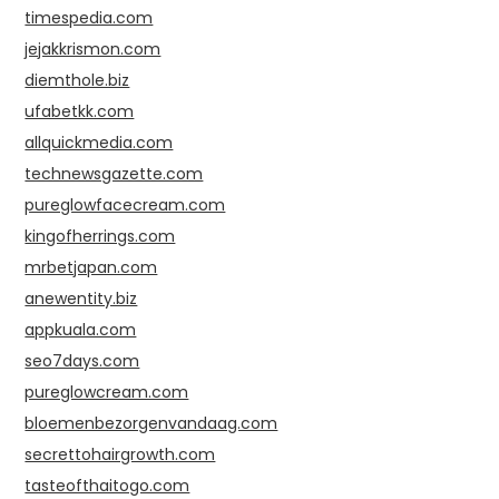
timespedia.com
jejakkrismon.com
diemthole.biz
ufabetkk.com
allquickmedia.com
technewsgazette.com
pureglowfacecream.com
kingofherrings.com
mrbetjapan.com
anewentity.biz
appkuala.com
seo7days.com
pureglowcream.com
bloemenbezorgenvandaag.com
secrettohairgrowth.com
tasteofthaitogo.com