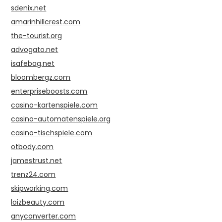
sdenix.net
amarinhillcrest.com
the-tourist.org
advogato.net
isafebag.net
bloombergz.com
enterpriseboosts.com
casino-kartenspiele.com
casino-automatenspiele.org
casino-tischspiele.com
otbody.com
jamestrust.net
trenz24.com
skipworking.com
loizbeauty.com
anyconverter.com