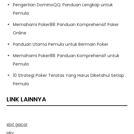
Pengertian DominoQQ: Panduan Lengkap untuk
Pemula
Memahami Poker88: Panduan Komprehensif Poker
Online
Panduan Utama Pemula untuk Bermain Poker
Memahami Poker88: Panduan Komprehensif untuk
Pemula
10 Strategi Poker Teratas Yang Harus Diketahui Setiap
Pemula
LINK LAINNYA
slot gacor
pkv