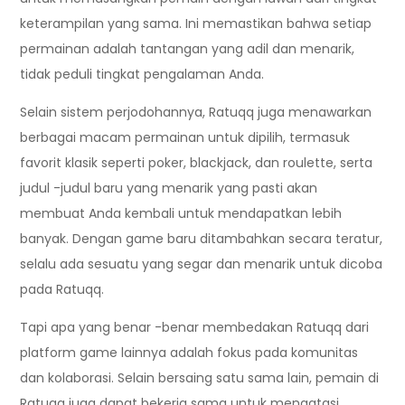
keterampilan yang sama. Ini memastikan bahwa setiap
permainan adalah tantangan yang adil dan menarik,
tidak peduli tingkat pengalaman Anda.
Selain sistem perjodohannya, Ratuqq juga menawarkan
berbagai macam permainan untuk dipilih, termasuk
favorit klasik seperti poker, blackjack, dan roulette, serta
judul -judul baru yang menarik yang pasti akan
membuat Anda kembali untuk mendapatkan lebih
banyak. Dengan game baru ditambahkan secara teratur,
selalu ada sesuatu yang segar dan menarik untuk dicoba
pada Ratuqq.
Tapi apa yang benar -benar membedakan Ratuqq dari
platform game lainnya adalah fokus pada komunitas
dan kolaborasi. Selain bersaing satu sama lain, pemain di
Ratuqq juga dapat bekerja sama untuk mengatasi