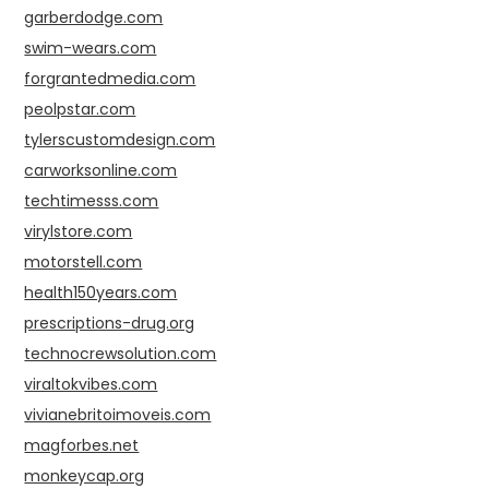
garberdodge.com
swim-wears.com
forgrantedmedia.com
peolpstar.com
tylerscustomdesign.com
carworksonline.com
techtimesss.com
virylstore.com
motorstell.com
health150years.com
prescriptions-drug.org
technocrewsolution.com
viraltokvibes.com
vivianebritoimoveis.com
magforbes.net
monkeycap.org