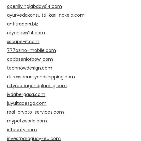
openlivinglabdays14.com
ayurvedakonsultti-kari-nokela.com
antitraders.biz
aryanews24.com
xscape-it.com
777azino-mobile.com
cobbseniorbowl.com
technowdesign.com
durexsecurityandshipping.com
cityroofingandplannig.com
ivdabergasa.com
juyultadesga.com
real-crypto-services.com
mypetzworld.com
infounty.com
investparaguay-eu.com