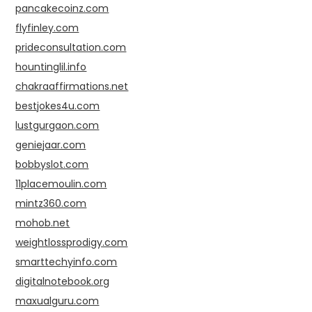
pancakecoinz.com
flyfinley.com
prideconsultation.com
hountinglil.info
chakraaffirmations.net
bestjokes4u.com
lustgurgaon.com
geniejaar.com
bobbyslot.com
11placemoulin.com
mintz360.com
mohob.net
weightlossprodigy.com
smarttechyinfo.com
digitalnotebook.org
maxualguru.com