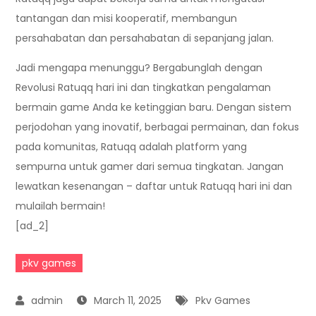
tantangan dan misi kooperatif, membangun
persahabatan dan persahabatan di sepanjang jalan.
Jadi mengapa menunggu? Bergabunglah dengan
Revolusi Ratuqq hari ini dan tingkatkan pengalaman
bermain game Anda ke ketinggian baru. Dengan sistem
perjodohan yang inovatif, berbagai permainan, dan fokus
pada komunitas, Ratuqq adalah platform yang
sempurna untuk gamer dari semua tingkatan. Jangan
lewatkan kesenangan – daftar untuk Ratuqq hari ini dan
mulailah bermain!
[ad_2]
pkv games
March 11, 2025
Pkv Games