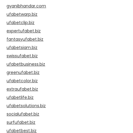
gyanibhandar.com
ufabetwarp.biz
ufabetclip.biz
expertufabet.biz
fantasyufabet.biz
ufabetsiam.biz
swissufabet.biz
ufabetbusiness.biz
greenufabet.biz
ufabetcolor.biz
extraufabet.biz
ufabetlife.biz
ufabetsolutions.biz
socialufabet.biz
surfufabet.biz
ufabetbest.biz