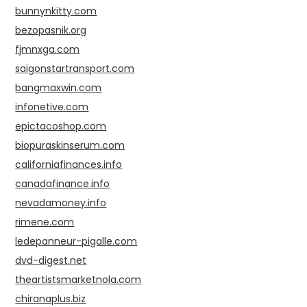
bunnynkitty.com
bezopasnik.org
fjmnxga.com
saigonstartransport.com
bangmaxwin.com
infonetive.com
epictacoshop.com
biopuraskinserum.com
californiafinances.info
canadafinance.info
nevadamoney.info
rimene.com
ledepanneur-pigalle.com
dvd-digest.net
theartistsmarketnola.com
chiranaplus.biz