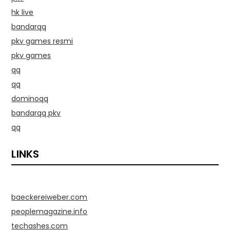
hk live
bandarqq
pkv games resmi
pkv games
qq
qq
dominoqq
bandarqq pkv
qq
LINKS
baeckereiweber.com
peoplemagazine.info
techashes.com