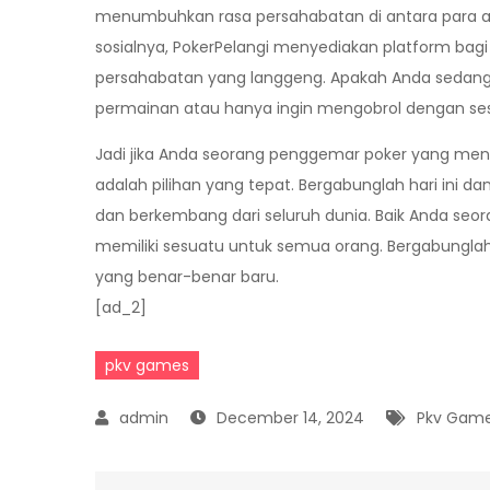
menumbuhkan rasa persahabatan di antara para an
sosialnya, PokerPelangi menyediakan platform bagi
persahabatan yang langgeng. Apakah Anda seda
permainan atau hanya ingin mengobrol dengan se
Jadi jika Anda seorang penggemar poker yang menc
adalah pilihan yang tepat. Bergabunglah hari ini da
dan berkembang dari seluruh dunia. Baik Anda seo
memiliki sesuatu untuk semua orang. Bergabungla
yang benar-benar baru.
[ad_2]
pkv games
December 14, 2024
Pkv Gam