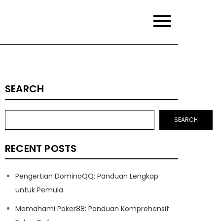
in Aktif
ainan poker dengan banyak pemain lainnya dan raih
SEARCH
SEARCH
RECENT POSTS
Pengertian DominoQQ: Panduan Lengkap
untuk Pemula
Memahami Poker88: Panduan Komprehensif