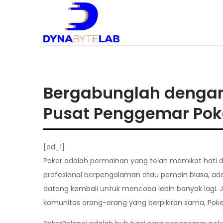
Skip
to
Situs Bandarqq
Bergabunglah di situs Ban
content
kemenangan bersama.
Bergabunglah dengan
Pusat Penggemar Pok
[ad_1]
Poker adalah permainan yang telah memikat hati da
profesional berpengalaman atau pemain biasa, a
datang kembali untuk mencoba lebih banyak lagi.
komunitas orang-orang yang berpikiran sama, Poker