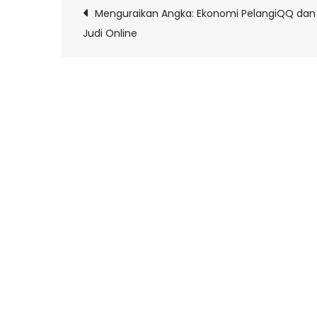
Post
Menguraikan Angka: Ekonomi PelangiQQ dan
Judi Online
navigation