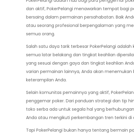
PokerPelangi adalah hub bagi para penggemar pok
dan aktif, PokerPelangi menawarkan tempat bagi pec
bersaing dalam permainan persahabatan. Baik And
atau seorang profesional berpengalaman yang menc
semua orang.
Salah satu daya tarik terbesar PokerPelangi adala
semua latar belakang dan tingkat keahlian dipe
yang sesuai dengan gaya dan tingkat keahlian And
varian permainan lainnya, Anda akan menemukan 
keterampilan Anda.
Selain komunitas pemainnya yang aktif, PokerPel
penggemar poker. Dari panduan strategi dan tip hi
toko serba ada untuk segala hal yang berhubungan
Anda atau mengikuti perkembangan tren terkini di
Tapi PokerPelangi bukan hanya tentang bermain 