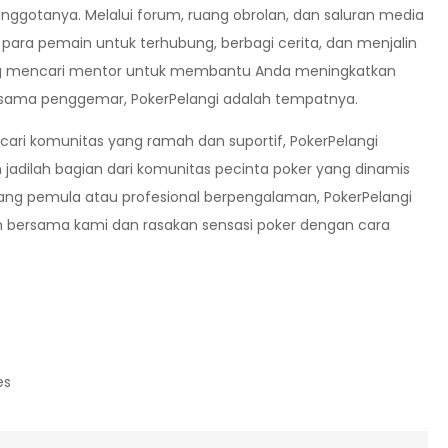
ggotanya. Melalui forum, ruang obrolan, dan saluran media
 para pemain untuk terhubung, berbagi cerita, dan menjalin
ng mencari mentor untuk membantu Anda meningkatkan
sama penggemar, PokerPelangi adalah tempatnya.
ari komunitas yang ramah dan suportif, PokerPelangi
n jadilah bagian dari komunitas pecinta poker yang dinamis
rang pemula atau profesional berpengalaman, PokerPelangi
h bersama kami dan rasakan sensasi poker dengan cara
es