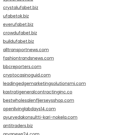
crystalufabet.biz
ufabetok.biz
everufabet.biz
crowdufabet.biz
buildufabet.biz
alltransportnews.com
fashiontrandsnews.com
bbcreporters.com
cryptocasinoguid.com
leadingedgemarketingsolutionsmi.com
kastratigeneralcontractinginc.co
bestwholesalenfljerseysshop.com
openlivinglabdays14.com
ayurvedakonsultti-kari-nokela.com
antitraders.biz
aryanews24.com