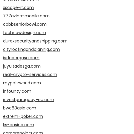
xscape-it.com
777azino-mobile.com
cobbseniorbowl.com
technowdesign.com
durexsecurityandshipping.com
cityroofingandplannig.com
ivdabergasa.com
juyultadesga.com
real-crypto-services.com
mypetzworld.com
infounty.com
investparaguay-eu.com
bwc88asia.com
extrem-poker.com
ks-casino.com
carcarepoints.com