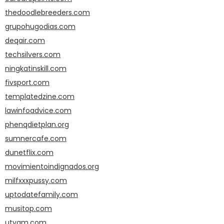
thedoodlebreeders.com
grupohugodias.com
deqair.com
techsilvers.com
ningkatinskill.com
fivsport.com
templatedzine.com
lawinfoadvice.com
phenqdietplan.org
sumnercafe.com
dunetflix.com
movimientoindignados.org
milfxxxpussy.com
uptodatefamily.com
musitop.com
utyam.com