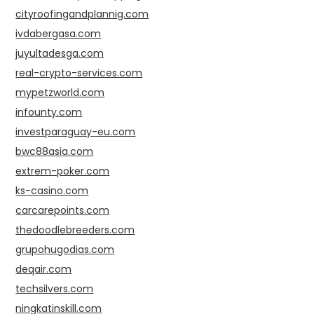
cityroofingandplannig.com
ivdabergasa.com
juyultadesga.com
real-crypto-services.com
mypetzworld.com
infounty.com
investparaguay-eu.com
bwc88asia.com
extrem-poker.com
ks-casino.com
carcarepoints.com
thedoodlebreeders.com
grupohugodias.com
deqair.com
techsilvers.com
ningkatinskill.com