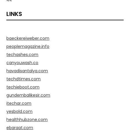
LINKS
baeckereiweber.com
peoplemagazine.info
techashes.com
canyouwash.co
havadisantalya.com
techdtimes.com
techieboot.com
gundembalikesir.com
itechar.com
yesbold.com
healthhubzone.com
ebaraat.com