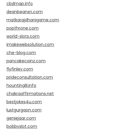
cbdmap.info
deanbeanxn.com
matkarajdhanigame.com
popthrone.com
world-slots.com
imakewebsolution.com
che-blog.com
pancakecoinz.com
flyfinley.com
prideconsultation.com
hountinglil.info
chakraaffirmations.net
bestjokes4u.com
lustgurgaon.com
geniejaar.com
bobbyslot.com