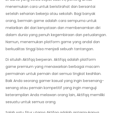
menemukan cara untuk beristirahat dan bersantai
setelah seharian bekerja atau sekolah. Bagi banyak
orang, bermain game adalah cara sempurna untuk
melarikan diri dari kenyataan dan membenamkan diri
dalam dunia yang penuh kegembiraan dan petualangan.
Namun, menemukan platform game yang andal dan
berkualitas tinggi bisa menjadi sebuah tantangan.
Di situlah Aktifqq berperan. Aktifqq adalah platform
game premium yang menawarkan berbagai macam
permainan untuk pemain dari semua tingkat keahlian.
Baik Anda seorang gamer kasual yang ingin bersenang-
senang atau pemain kompetitif yang ingin menguji
keterampilan Anda melawan orang lain, Aktifqq memiliki
sesuatu untuk semua orang.
Salah satu fitur utama Aktifqq adalah antarmukanya