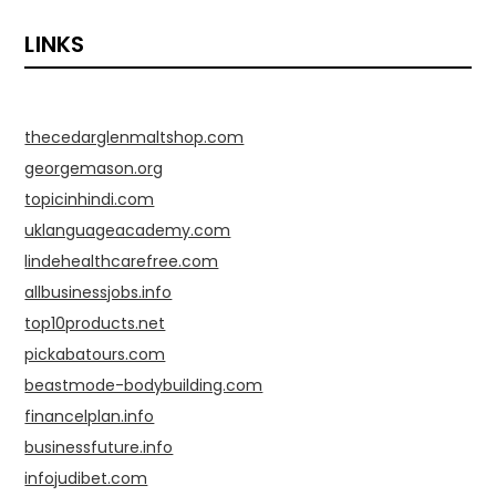
LINKS
thecedarglenmaltshop.com
georgemason.org
topicinhindi.com
uklanguageacademy.com
lindehealthcarefree.com
allbusinessjobs.info
top10products.net
pickabatours.com
beastmode-bodybuilding.com
financelplan.info
businessfuture.info
infojudibet.com