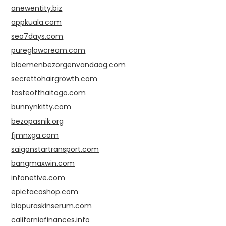
anewentity.biz
appkuala.com
seo7days.com
pureglowcream.com
bloemenbezorgenvandaag.com
secrettohairgrowth.com
tasteofthaitogo.com
bunnynkitty.com
bezopasnik.org
fjmnxga.com
saigonstartransport.com
bangmaxwin.com
infonetive.com
epictacoshop.com
biopuraskinserum.com
californiafinances.info