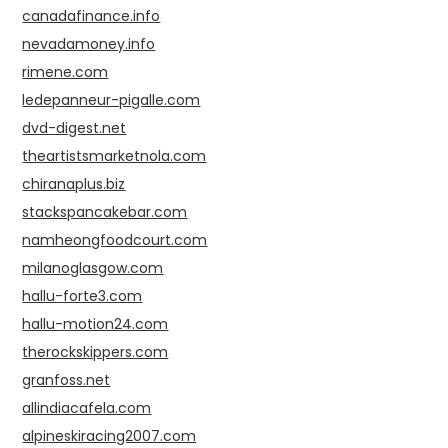
canadafinance.info
nevadamoney.info
rimene.com
ledepanneur-pigalle.com
dvd-digest.net
theartistsmarketnola.com
chiranaplus.biz
stackspancakebar.com
namheongfoodcourt.com
milanoglasgow.com
hallu-forte3.com
hallu-motion24.com
therockskippers.com
granfoss.net
allindiacafela.com
alpineskiracing2007.com