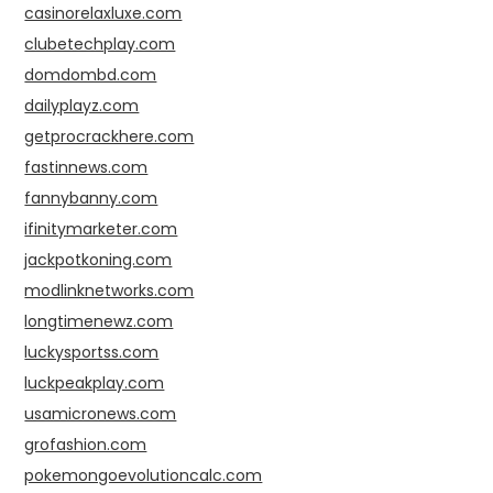
casinorelaxluxe.com
clubetechplay.com
domdombd.com
dailyplayz.com
getprocrackhere.com
fastinnews.com
fannybanny.com
ifinitymarketer.com
jackpotkoning.com
modlinknetworks.com
longtimenewz.com
luckysportss.com
luckpeakplay.com
usamicronews.com
grofashion.com
pokemongoevolutioncalc.com