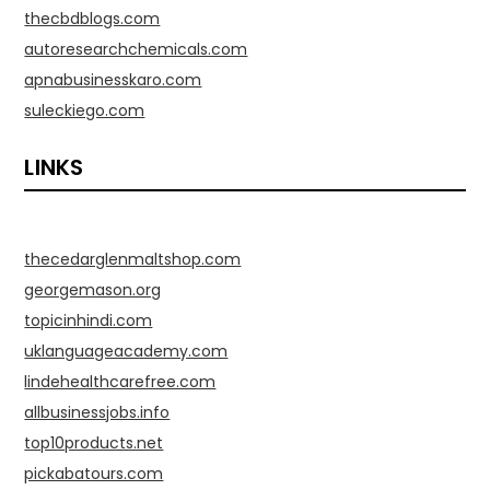
thecbdblogs.com
autoresearchchemicals.com
apnabusinesskaro.com
suleckiego.com
LINKS
thecedarglenmaltshop.com
georgemason.org
topicinhindi.com
uklanguageacademy.com
lindehealthcarefree.com
allbusinessjobs.info
top10products.net
pickabatours.com