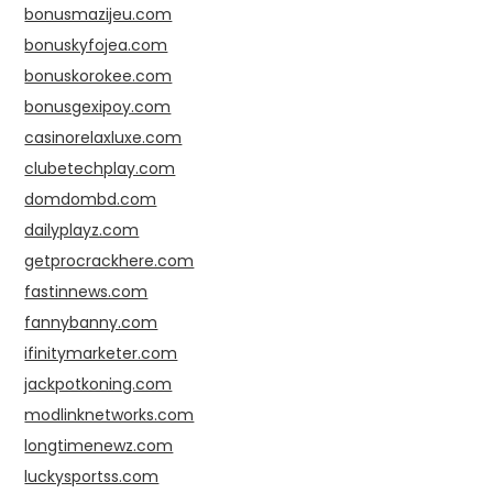
bonusmazijeu.com
bonuskyfojea.com
bonuskorokee.com
bonusgexipoy.com
casinorelaxluxe.com
clubetechplay.com
domdombd.com
dailyplayz.com
getprocrackhere.com
fastinnews.com
fannybanny.com
ifinitymarketer.com
jackpotkoning.com
modlinknetworks.com
longtimenewz.com
luckysportss.com