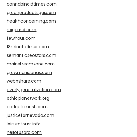
cannabinoidtimes.com
greenproductsgui.com
healthconcerning.com
rojgarind.com
fewhour.com
18minutetimer.com
semanticseostars.com
mainstreamzone.com
growmarijuanas.com
webnshare.com
overlygeneralization.com
ethiopianetwork.org
gadgetsmesh.com
justicefornevada.com
leisuretours.info
hellotbsbro.com