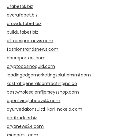
ufabetok.biz
everufabet.biz
crowdufabet.biz
buildufabet.biz
alltransportnews.com
fashiontrandsnews.com
bbcreporters.com
cryptocasinoguid.com
leadingedgemarketingsolutionsmi.com
kastratigeneralcontractinginc.co
bestwholesalenfljerseysshop.com
openlivinglabdays14.com
ayurvedakonsultti-kari-nokela.com
antitraders.biz
aryanews24.com
xscape-it.com