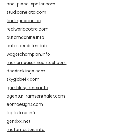
one-piece-spoiler.com
studiooneiota.com
findingcasino.org
realworldcobra.com
automachine.info
autospeedsters.info
wagerchampion.info
monomousumicontest.com
deadricklingo.com
skyglobefx.com
gamblespherex.info
agentur-ramsenthaler.com
eomdesigns.com
triptrekker.info
gendxxi.net
motomasters.info