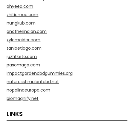
ohyeea.com
zhitiemoe.com
nungkub.com
anotherindian.com
xylemcider.com
taniaetiago.com
juzfitketo.com
pasomaga.com
impactgardencbdgummies.org
naturesstimulantcbd.net
nopalinaeuropa.com
biomagnify.net
LINKS