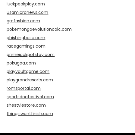
luckpeakplay.com
usamicronews.com
grofashion.com
pokemongoevolutioncalc.com
phishingbase.com
racegamings.com
primejackpotstay.com
pokugaa.com
playvaultgame.com
playgrandresorts.com
romsportal.com
sportsdocfestival.com
shestylestore.com
thingsiwontfinish.com