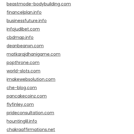
beastmode-bodybuilding.com
financelplan.info
businessfuture.info
infojudibet.com
cbdmap.info
deanbeanxn.com
matkarajdhanigame.com
popthrone.com
world-slots.com
imakewebsolution.com
che-blog.com
pancakecoinz.com
flyfinley.com
prideconsultation.com
hountinglil.info
chakraaffirmations.net