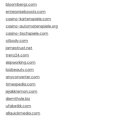
bloombergz.com
enterpriseboosts.com
casino-kartenspiele.com
casino-automatenspiele.org
casino-tischspiele.com
otbody.com
jamestrust.net
trenz24.com
skipworking.com
loizbeauty.com
anyconverter.com
timespedia.com
jejakkrismon.com
diemthole.biz
ufabetkk.com
allquickmedia.com