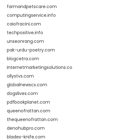
farmandpetscare.com
computingservice.info
caiofracini.com
techpositive.info
unseonrang.com
pak-urdu-poetry.com
blogcetra.com
internetmarketingsolutions.co
ollystvs.com
globalnewscx.com
dogslives.com
pdfbookplanet.com
queenofrattan.com
thequeenofrattan.com
denohubpro.com
blades-knife.com