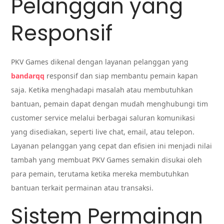
Pelanggan yang
Responsif
PKV Games dikenal dengan layanan pelanggan yang
bandarqq
responsif dan siap membantu pemain kapan
saja. Ketika menghadapi masalah atau membutuhkan
bantuan, pemain dapat dengan mudah menghubungi tim
customer service melalui berbagai saluran komunikasi
yang disediakan, seperti live chat, email, atau telepon.
Layanan pelanggan yang cepat dan efisien ini menjadi nilai
tambah yang membuat PKV Games semakin disukai oleh
para pemain, terutama ketika mereka membutuhkan
bantuan terkait permainan atau transaksi.
Sistem Permainan