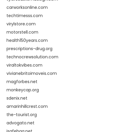
carworksonline.com
techtimesss.com
virylstore.com
motorstell.com
health150years.com
prescriptions-drug.org
technocrewsolution.com
viraltokvibes.com
vivianebritoimoveis.com
magforbes.net
monkeycap.org
sdenix.net
amarinhillcrest.com
the-tourist.org
advogato.net
isafebag.net