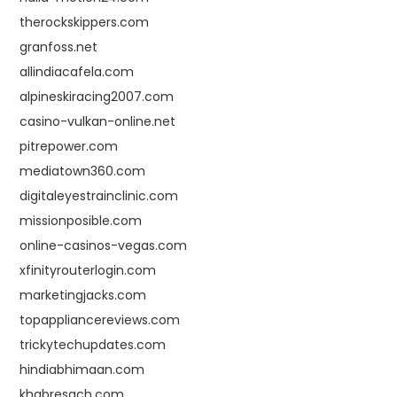
therockskippers.com
granfoss.net
allindiacafela.com
alpineskiracing2007.com
casino-vulkan-online.net
pitrepower.com
mediatown360.com
digitaleyestrainclinic.com
missionposible.com
online-casinos-vegas.com
xfinityrouterlogin.com
marketingjacks.com
topappliancereviews.com
trickytechupdates.com
hindiabhimaan.com
khabresach.com