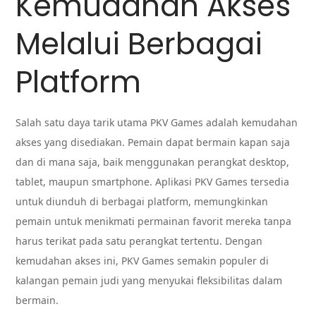
Kemudahan Akses
Melalui Berbagai
Platform
Salah satu daya tarik utama PKV Games adalah kemudahan
akses yang disediakan. Pemain dapat bermain kapan saja
dan di mana saja, baik menggunakan perangkat desktop,
tablet, maupun smartphone. Aplikasi PKV Games tersedia
untuk diunduh di berbagai platform, memungkinkan
pemain untuk menikmati permainan favorit mereka tanpa
harus terikat pada satu perangkat tertentu. Dengan
kemudahan akses ini, PKV Games semakin populer di
kalangan pemain judi yang menyukai fleksibilitas dalam
bermain.