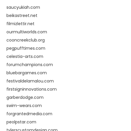
saucyukiah.com
beikastreet.net
filmizlettir.net
ourmultiworlds.com
cooncreekclub.org
pegpufftimes.com
celestia-arts.com
forumchampions.com
bluebargames.com
festivaldelamalou.com
firstsigninnovations.com
garberdodge.com
swim-wears.com
forgrantedmedia.com
peolpstar.com
tylerscustomdesign.com