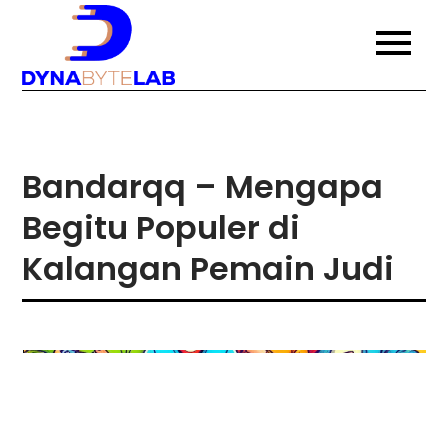
Skip
to
Situs Bandarqq
Bergabunglah di situs Bandarqq
content
terpercaya dengan komunitas
Terpercaya
pemain aktif. Nikmati permainan
poker dengan banyak pemain
dengan
lainnya dan raih kemenangan
bersama.
Komunitas Pemain
Bandarqq – Mengapa
Aktif
Begitu Populer di
Kalangan Pemain Judi