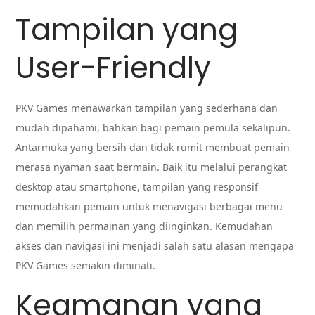
Tampilan yang
User-Friendly
PKV Games menawarkan tampilan yang sederhana dan
mudah dipahami, bahkan bagi pemain pemula sekalipun.
Antarmuka yang bersih dan tidak rumit membuat pemain
merasa nyaman saat bermain. Baik itu melalui perangkat
desktop atau smartphone, tampilan yang responsif
memudahkan pemain untuk menavigasi berbagai menu
dan memilih permainan yang diinginkan. Kemudahan
akses dan navigasi ini menjadi salah satu alasan mengapa
PKV Games semakin diminati.
Keamanan yang