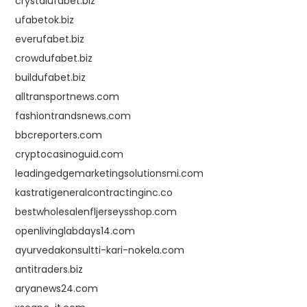
crystalufabet.biz
ufabetok.biz
everufabet.biz
crowdufabet.biz
buildufabet.biz
alltransportnews.com
fashiontrandsnews.com
bbcreporters.com
cryptocasinoguid.com
leadingedgemarketingsolutionsmi.com
kastratigeneralcontractinginc.co
bestwholesalenfljerseysshop.com
openlivinglabdays14.com
ayurvedakonsultti-kari-nokela.com
antitraders.biz
aryanews24.com