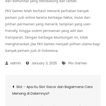
dari komunitas yang mendukung dan ramah.
PKV Games telah berhasil menarik perhatian banyak
pemain judi online karena berbagai faktor, mulai dari
pilihan permainan yang menarik, tampilan yang user-
friendly, hingga sistem permainan yang adil dan
transparan. Dengan berbagai keuntungan ini, tidak
mengherankan jika PKV Games menjadi pilihan utama bagi
banyak pemain judi di Indonesia.
January 3, 2025
Pkv Games
Post
Slot – Apa Itu Slot Gacor dan Bagaimana Cara
Menang di Dalamnya?
navigation