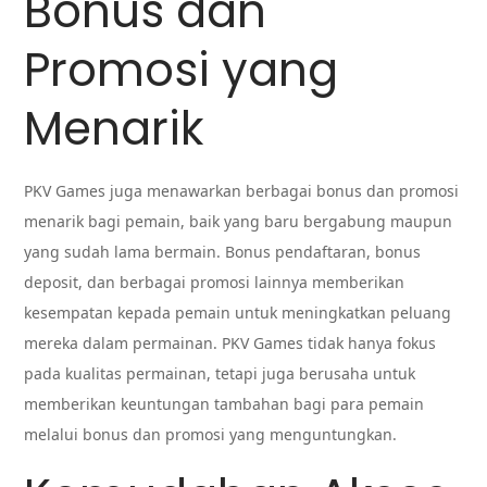
Bonus dan
Promosi yang
Menarik
PKV Games juga menawarkan berbagai bonus dan promosi
menarik bagi pemain, baik yang baru bergabung maupun
yang sudah lama bermain. Bonus pendaftaran, bonus
deposit, dan berbagai promosi lainnya memberikan
kesempatan kepada pemain untuk meningkatkan peluang
mereka dalam permainan. PKV Games tidak hanya fokus
pada kualitas permainan, tetapi juga berusaha untuk
memberikan keuntungan tambahan bagi para pemain
melalui bonus dan promosi yang menguntungkan.