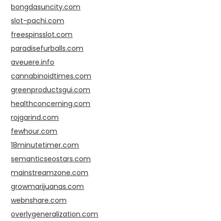
bongdasuncity.com
slot-pachi.com
freespinsslot.com
paradisefurballs.com
aveuere.info
cannabinoidtimes.com
greenproductsgui.com
healthconcerning.com
rojgarind.com
fewhour.com
18minutetimer.com
semanticseostars.com
mainstreamzone.com
growmarijuanas.com
webnshare.com
overlygeneralization.com