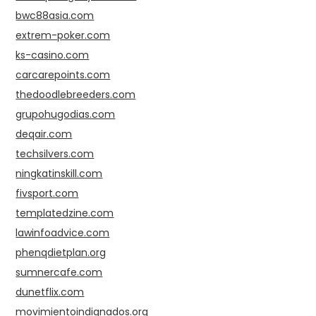
bwc88asia.com
extrem-poker.com
ks-casino.com
carcarepoints.com
thedoodlebreeders.com
grupohugodias.com
deqair.com
techsilvers.com
ningkatinskill.com
fivsport.com
templatedzine.com
lawinfoadvice.com
phenqdietplan.org
sumnercafe.com
dunetflix.com
movimientoindignados.org