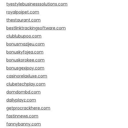
tyestylebusinesssolutions.com
royalpoipet.com
thestaurant.com
bestlinktrackingsoftware.com
clublubupoo.com
bonusmazijeu.com
bonuskyfojea.com
bonuskorokee.com
bonusgexipoy.com
casinorelaxluxe.com
clubetechplay.com
domdombd.com
dailyplayz.com
getprocrackhere.com
fastinnews.com
fannybanny.com