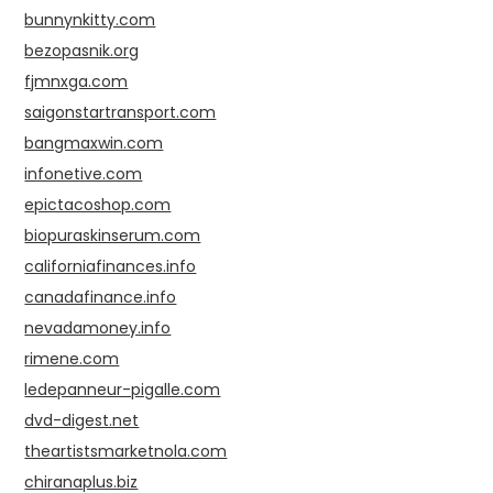
bunnynkitty.com
bezopasnik.org
fjmnxga.com
saigonstartransport.com
bangmaxwin.com
infonetive.com
epictacoshop.com
biopuraskinserum.com
californiafinances.info
canadafinance.info
nevadamoney.info
rimene.com
ledepanneur-pigalle.com
dvd-digest.net
theartistsmarketnola.com
chiranaplus.biz