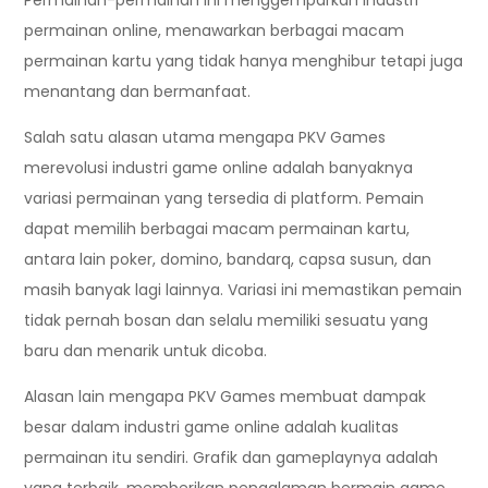
permainan online, menawarkan berbagai macam
permainan kartu yang tidak hanya menghibur tetapi juga
menantang dan bermanfaat.
Salah satu alasan utama mengapa PKV Games
merevolusi industri game online adalah banyaknya
variasi permainan yang tersedia di platform. Pemain
dapat memilih berbagai macam permainan kartu,
antara lain poker, domino, bandarq, capsa susun, dan
masih banyak lagi lainnya. Variasi ini memastikan pemain
tidak pernah bosan dan selalu memiliki sesuatu yang
baru dan menarik untuk dicoba.
Alasan lain mengapa PKV Games membuat dampak
besar dalam industri game online adalah kualitas
permainan itu sendiri. Grafik dan gameplaynya adalah
yang terbaik, memberikan pengalaman bermain game