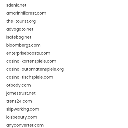
sdenix.net
amarinhillcrest.com
the-tourist.org
advogato.net
isafebag.net
bloombergz.com
enterpriseboosts.com
casino-kartenspiele.com
casino-automatenspiele.org
casino-tischspiele.com
otbody.com
jamestrust.net
trenz24.com
skipworking.com
loizbeauty.com
anyconverter.com