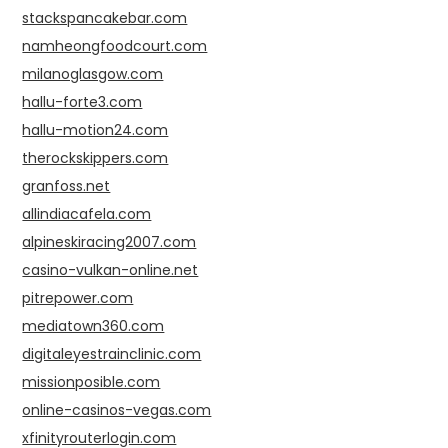
stackspancakebar.com
namheongfoodcourt.com
milanoglasgow.com
hallu-forte3.com
hallu-motion24.com
therockskippers.com
granfoss.net
allindiacafela.com
alpineskiracing2007.com
casino-vulkan-online.net
pitrepower.com
mediatown360.com
digitaleyestrainclinic.com
missionposible.com
online-casinos-vegas.com
xfinityrouterlogin.com