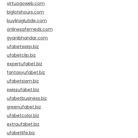
virtuogoweb.com
biglotshours.com
buyliraglutide.com
onlinesafemeds.com
gyanibhandar.com
ufabetwarp.biz
ufabetclip.biz
expertufabet.biz
fantasyufabet.biz
ufabetsiam.biz
swissufabet.biz
ufabetbusiness.biz
greenufabet.biz
ufabetcolor.biz
extraufabet.biz
ufabetlife.biz