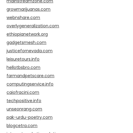
mainstreamzone.com
growmarijuanas.com
webnshare.com
overlygeneralization.com
ethiopianetwork.org
gadgetsmesh.com
justicefornevada.com
leisuretours.info
hellotbsbro.com
farmandpetscare.com
computingservice.info
caiofracini.com
techpositive.info
unseonrang.com
pak-urdu-poetry.com
blogcetra.com