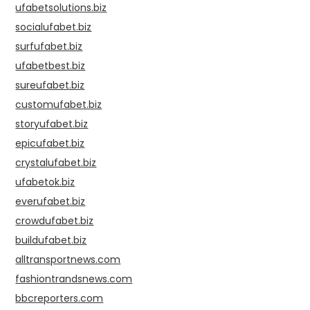
ufabetsolutions.biz
socialufabet.biz
surfufabet.biz
ufabetbest.biz
sureufabet.biz
customufabet.biz
storyufabet.biz
epicufabet.biz
crystalufabet.biz
ufabetok.biz
everufabet.biz
crowdufabet.biz
buildufabet.biz
alltransportnews.com
fashiontrandsnews.com
bbcreporters.com