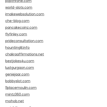
popthrone.com
world-slots.com
imakewebsolution.com
che-blog.com
pancakecoinz.com
flyfinley.com
prideconsultation.com
hountinglil.info
chakraaffirmations.net
bestjokes4u.com
lustgurgaon.com
geniejaar.com
bobbyslot.com
11placemoulin.com
mintz360.com
mohob.net