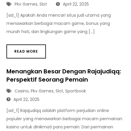
Pkv Games
,
Slot
April 22, 2025
[ad_1] Apakah Anda mencari situs judi utama yang
menawarkan berbagai macam game, bonus yang
murah hati, dan lingkungan game yang […]
READ MORE
Menangkan Besar Dengan Rajajudiqq:
Perspektif Seorang Pemain
Casino
,
Pkv Games
,
Slot
,
Sportbook
April 22, 2025
[ad_1] Rajajudiqq adalah platform perjudian online
populer yang menawarkan berbagai macam permainan
kasino untuk dinikmati para pemain. Dari permainan