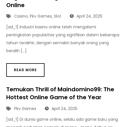
Online
Casino
,
Pkv Games
,
Slot
April 24, 2025
[ad_1] Industri kasino online telah mengalami
peningkatan popularitas yang signifikan dalam beberapa
tahun terakhir, dengan semakin banyak orang yang
beralih […]
READ MORE
Temukan Thrill of Maindomino99: The
Hottest Online Game of the Year
Pkv Games
April 24, 2025
[ad_1] Di dunia game online, selalu ada game baru yang