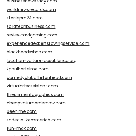
businessnews2day.com
worldnewsrecords.com
sterilepro24.com
solidtechbusiness.com
reviewcardgaming.com
experiencedexpertstowingservice.com
blackheadsshop.com
location-voiture-casablanca.org
kpaulbartelme.com
comedyclubofhiltonhead.com
virtualartsassistant.com
theprimeinfographics.com
cheapvaliumordernow.com
beenime.com
sodecia-kemmerich.com
fun-mak.com