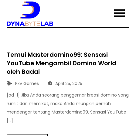
Skip
to
Situs Bandarqq
Bergabunglah di situs Bandarqq
content
terpercaya dengan komunitas
Terpercaya
pemain aktif. Nikmati permainan
poker dengan banyak pemain
dengan
lainnya dan raih kemenangan
bersama.
Komunitas Pemain
Temui Masterdomino99: Sensasi
Aktif
YouTube Mengambil Domino World
oleh Badai
Pkv Games
April 25, 2025
[ad_1] Jika Anda seorang penggemar kreasi domino yang
rumit dan memikat, maka Anda mungkin pernah
mendengar tentang Masterdomino99. Sensasi YouTube
[…]