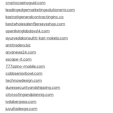
cryptocasinoguid.com
leadingedgemarketingsolutionsmi.com
kastratigeneralcontractinginc.co
bestwholesalenfljerseysshop.com
openlivinglabdays14.com
ayurvedakonsultti-kari-nokela.com
antitraders.biz
aryanews24.com
xscape-it.com
777azino-mobile.com
cobbseniorbowl.com
technowdesign.com
durexsecurityandshipping.com
cityroofingandplannig.com
ivdabergasa.com
juyultadesga.com