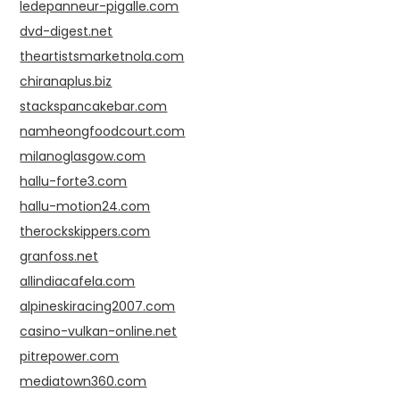
ledepanneur-pigalle.com
dvd-digest.net
theartistsmarketnola.com
chiranaplus.biz
stackspancakebar.com
namheongfoodcourt.com
milanoglasgow.com
hallu-forte3.com
hallu-motion24.com
therockskippers.com
granfoss.net
allindiacafela.com
alpineskiracing2007.com
casino-vulkan-online.net
pitrepower.com
mediatown360.com