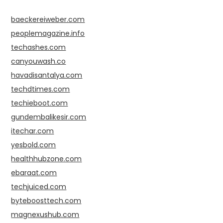
baeckereiweber.com
peoplemagazine.info
techashes.com
canyouwash.co
havadisantalya.com
techdtimes.com
techieboot.com
gundembalikesir.com
itechar.com
yesbold.com
healthhubzone.com
ebaraat.com
techjuiced.com
byteboosttech.com
magnexushub.com