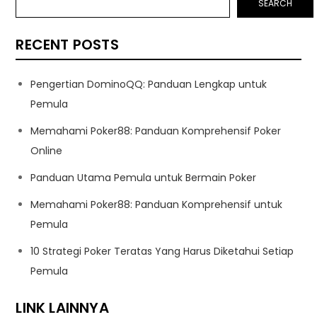
SEARCH
RECENT POSTS
Pengertian DominoQQ: Panduan Lengkap untuk
Pemula
Memahami Poker88: Panduan Komprehensif Poker
Online
Panduan Utama Pemula untuk Bermain Poker
Memahami Poker88: Panduan Komprehensif untuk
Pemula
10 Strategi Poker Teratas Yang Harus Diketahui Setiap
Pemula
LINK LAINNYA